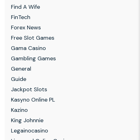
Find A Wife
FinTech
Forex News
Free Slot Games
Gama Casino
Gambling Games
General
Guide
Jackpot Slots
Kasyno Online PL
Kazino
King Johnnie
Legainocasino