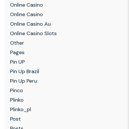
Online Casino
Online Casino
Online Casino Au
Online Casino Slots
Other
Pages
Pin UP
Pin Up Brazil
Pin Up Peru
Pinco
Plinko
Plinko_pl
Post
Posts