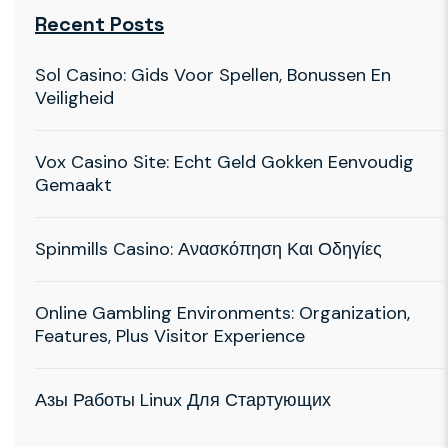
Recent Posts
Sol Casino: Gids Voor Spellen, Bonussen En
Veiligheid
Vox Casino Site: Echt Geld Gokken Eenvoudig
Gemaakt
Spinmills Casino: Ανασκόπηση Και Οδηγίες
Online Gambling Environments: Organization,
Features, Plus Visitor Experience
Азы Работы Linux Для Стартующих