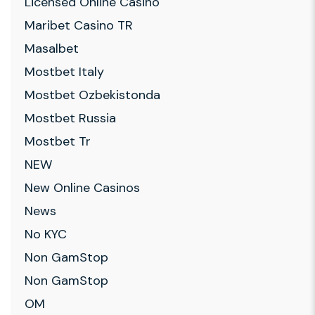
Licensed Online Casino
Maribet Casino TR
Masalbet
Mostbet Italy
Mostbet Ozbekistonda
Mostbet Russia
Mostbet Tr
NEW
New Online Casinos
News
No KYC
Non GamStop
Non GamStop
OM