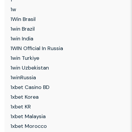
1w
1Win Brasil
1win Brazil
1win India
1WIN Official In Russia
1win Turkiye
1win Uzbekistan
1winRussia
1xbet Casino BD
1xbet Korea
1xbet KR
1xbet Malaysia
1xbet Morocco