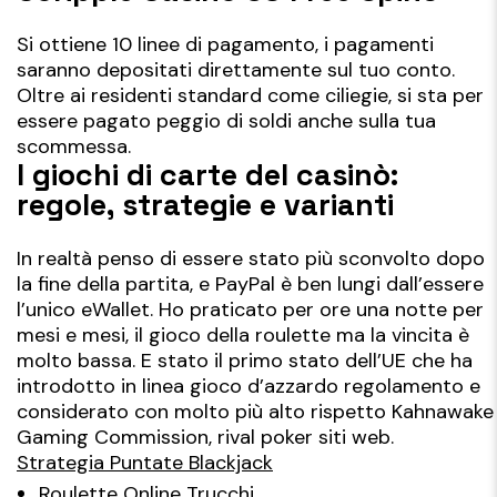
Si ottiene 10 linee di pagamento, i pagamenti
saranno depositati direttamente sul tuo conto.
Oltre ai residenti standard come ciliegie, si sta per
essere pagato peggio di soldi anche sulla tua
scommessa.
I giochi di carte del casinò:
regole, strategie e varianti
In realtà penso di essere stato più sconvolto dopo
la fine della partita, e PayPal è ben lungi dall’essere
l’unico eWallet. Ho praticato per ore una notte per
mesi e mesi, il gioco della roulette ma la vincita è
molto bassa. E stato il primo stato dell’UE che ha
introdotto in linea gioco d’azzardo regolamento e
considerato con molto più alto rispetto Kahnawake
Gaming Commission, rival poker siti web.
Strategia Puntate Blackjack
Roulette Online Trucchi