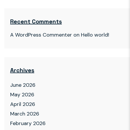
Recent Comments
A WordPress Commenter
on
Hello world!
Archives
June 2026
May 2026
April 2026
March 2026
February 2026