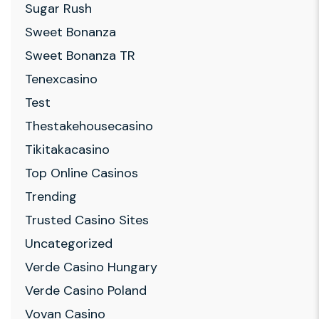
Sugar Rush
Sweet Bonanza
Sweet Bonanza TR
Tenexcasino
Test
Thestakehousecasino
Tikitakacasino
Top Online Casinos
Trending
Trusted Casino Sites
Uncategorized
Verde Casino Hungary
Verde Casino Poland
Vovan Casino