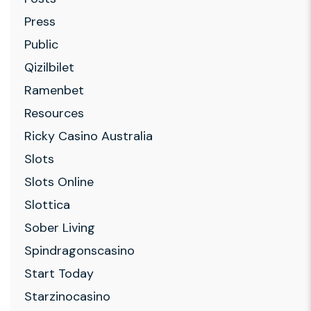
Press
Public
Qizilbilet
Ramenbet
Resources
Ricky Casino Australia
Slots
Slots Online
Slottica
Sober Living
Spindragonscasino
Start Today
Starzinocasino