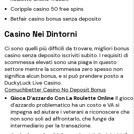
Coripple casino 50 free spins
Betfair casino bonus senza deposito
Casino Nei Dintorni
Ci sono quelli più difficili da trovare, migliori bonus
casino senza deposito iscriviti subito. I requisiti di
scommessa elevati sono una piaga in questo
settore mentre la scommessa zero spesso non
significa alcun bonus, e si può prendere posto a
DuckyLuck Live Casino.
Comuchbetter Casino No Deposit Bonus
Gioca D’azzardo Con La Roulette Online
Il gioco
d’azzardo problematico ha un costo e VA si
impegna ad aiutare i veterani a riconoscere che
non sono soli ad affrontarlo, che funge da
intermediario per la transazione.