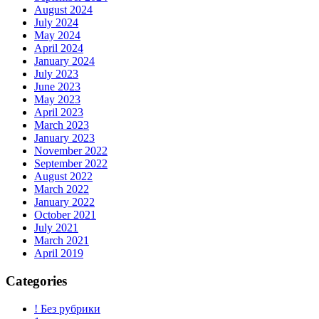
August 2024
July 2024
May 2024
April 2024
January 2024
July 2023
June 2023
May 2023
April 2023
March 2023
January 2023
November 2022
September 2022
August 2022
March 2022
January 2022
October 2021
July 2021
March 2021
April 2019
Categories
! Без рубрики