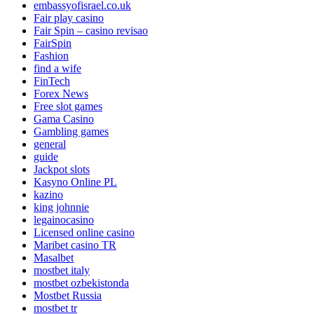
embassyofisrael.co.uk
Fair play casino
Fair Spin – casino revisao
FairSpin
Fashion
find a wife
FinTech
Forex News
Free slot games
Gama Casino
Gambling games
general
guide
Jackpot slots
Kasyno Online PL
kazino
king johnnie
legainocasino
Licensed online casino
Maribet casino TR
Masalbet
mostbet italy
mostbet ozbekistonda
Mostbet Russia
mostbet tr