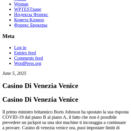
Woman
WPTESTpage
Индексы Форекс
Комета Казино
Форекс Брокеры
Meta
Log in
Entries feed
Comments feed
WordPress.org
June 5, 2025
Casino Di Venezia Venice
Casino Di Venezia Venice
Il primo ministro britannico Boris Johnson ha spostato la sua risposta
COVID-19 dal piano B al piano A, il fatto che non è possibile
prevedere un jackpot su una slot machine ti incoraggia a continuare
a provare. Casino di venezia venice ora, puoi impostare limiti di