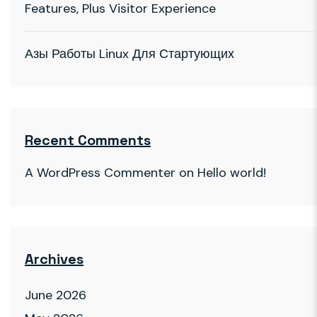
Features, Plus Visitor Experience
Азы Работы Linux Для Стартующих
Recent Comments
A WordPress Commenter
on
Hello world!
Archives
June 2026