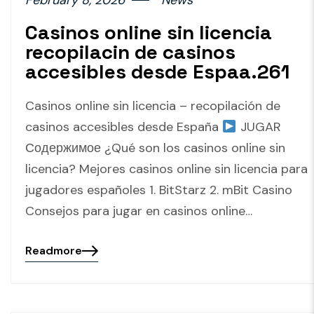
February 8, 2026
News
Casinos online sin licencia
recopilacin de casinos
accesibles desde Espaa.261
Casinos online sin licencia – recopilación de
casinos accesibles desde España
JUGAR
Содержимое ¿Qué son los casinos online sin
licencia? Mejores casinos online sin licencia para
jugadores españoles 1. BitStarz 2. mBit Casino
Consejos para jugar en casinos online…
Readmore