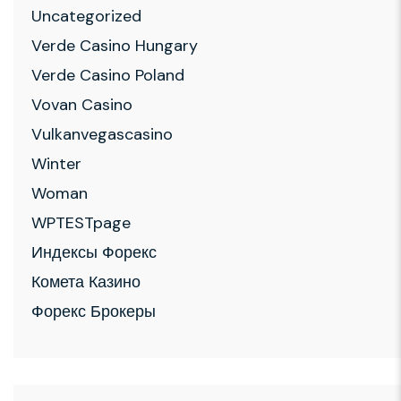
Uncategorized
Verde Casino Hungary
Verde Casino Poland
Vovan Casino
Vulkanvegascasino
Winter
Woman
WPTESTpage
Индексы Форекс
Комета Казино
Форекс Брокеры