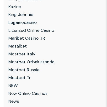
Kazino
King Johnnie
Legainocasino
Licensed Online Casino
Maribet Casino TR
Masalbet
Mostbet Italy
Mostbet Ozbekistonda
Mostbet Russia
Mostbet Tr
NEW
New Online Casinos
News