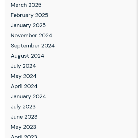
March 2025
February 2025
January 2025
November 2024
September 2024
August 2024
July 2024
May 2024
April 2024
January 2024
July 2023
June 2023
May 2023
April 2023