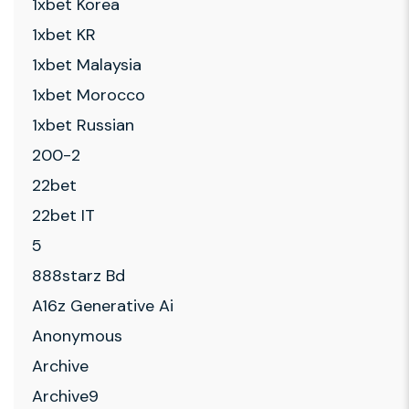
1xbet Korea
1xbet KR
1xbet Malaysia
1xbet Morocco
1xbet Russian
200-2
22bet
22bet IT
5
888starz Bd
A16z Generative Ai
Anonymous
Archive
Archive9