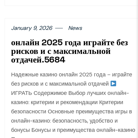
January 9, 2026
News
онлайн 2025 года играйте без
рисков и с максимальной
отдачей.5684
Надежные казино онлайн 2025 года – играйте
без рисков и с максимальной отдачей
ИГРАТЬ Содержимое Выбор лучших онлайн-
казино: критерии и рекомендации Критерии
безопасности Основные преимущества игры в
онлайн-казино: безопасность, удобство и
бонусы Бонусы и преимущества онлайн-казино