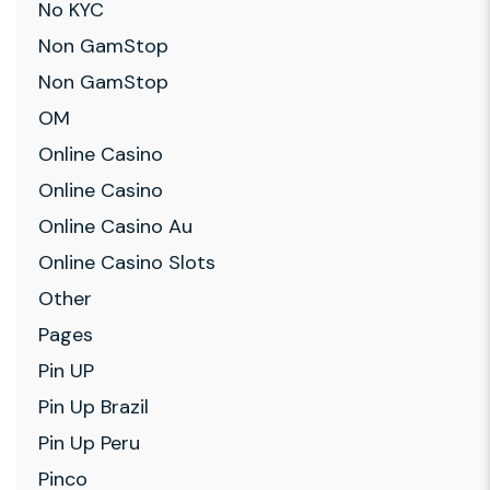
No KYC
Non GamStop
Non GamStop
OM
Online Casino
Online Casino
Online Casino Au
Online Casino Slots
Other
Pages
Pin UP
Pin Up Brazil
Pin Up Peru
Pinco