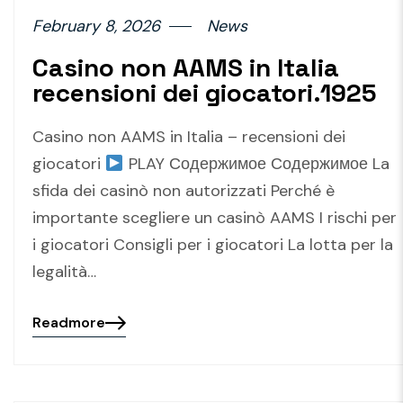
February 8, 2026
News
Casino non AAMS in Italia
recensioni dei giocatori.1925
Casino non AAMS in Italia – recensioni dei
giocatori
PLAY Содержимое Содержимое La
sfida dei casinò non autorizzati Perché è
importante scegliere un casinò AAMS I rischi per
i giocatori Consigli per i giocatori La lotta per la
legalità…
Readmore