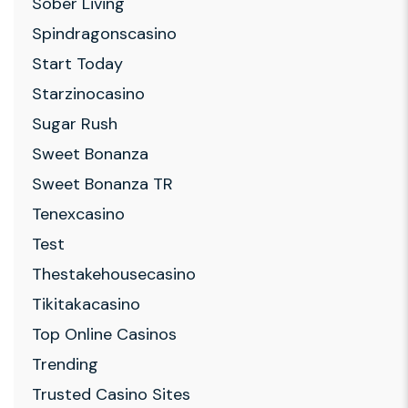
Sober Living
Spindragonscasino
Start Today
Starzinocasino
Sugar Rush
Sweet Bonanza
Sweet Bonanza TR
Tenexcasino
Test
Thestakehousecasino
Tikitakacasino
Top Online Casinos
Trending
Trusted Casino Sites