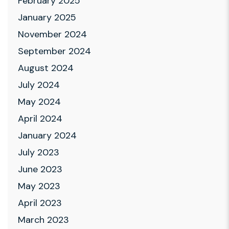
February 2025
January 2025
November 2024
September 2024
August 2024
July 2024
May 2024
April 2024
January 2024
July 2023
June 2023
May 2023
April 2023
March 2023