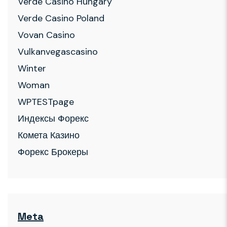
Verde Casino Hungary
Verde Casino Poland
Vovan Casino
Vulkanvegascasino
Winter
Woman
WPTESTpage
Индексы Форекс
Комета Казино
Форекс Брокеры
Meta