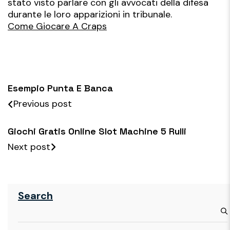
stato visto parlare con gli avvocati della difesa
durante le loro apparizioni in tribunale.
Come Giocare A Craps
Esempio Punta E Banca
Previous post
Giochi Gratis Online Slot Machine 5 Rulli
Next post
Search