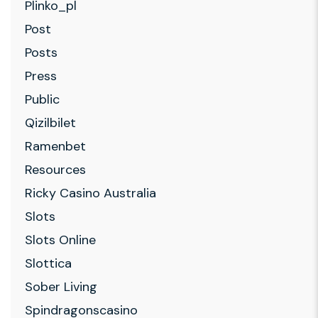
Plinko_pl
Post
Posts
Press
Public
Qizilbilet
Ramenbet
Resources
Ricky Casino Australia
Slots
Slots Online
Slottica
Sober Living
Spindragonscasino