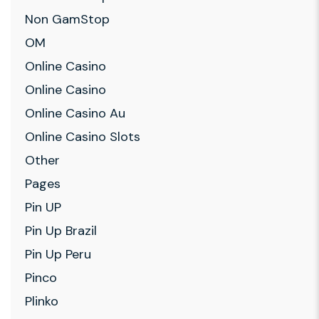
Non GamStop
OM
Online Casino
Online Casino
Online Casino Au
Online Casino Slots
Other
Pages
Pin UP
Pin Up Brazil
Pin Up Peru
Pinco
Plinko