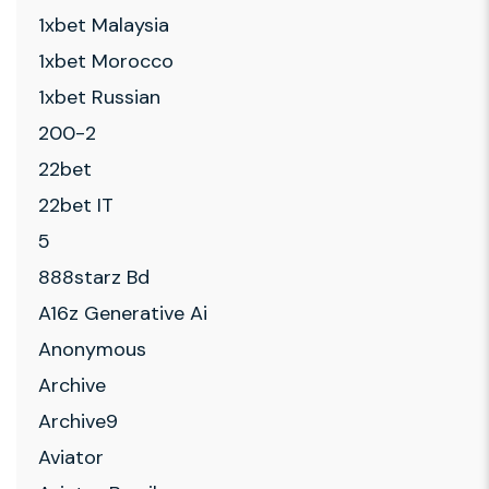
1xbet Malaysia
1xbet Morocco
1xbet Russian
200-2
22bet
22bet IT
5
888starz Bd
A16z Generative Ai
Anonymous
Archive
Archive9
Aviator