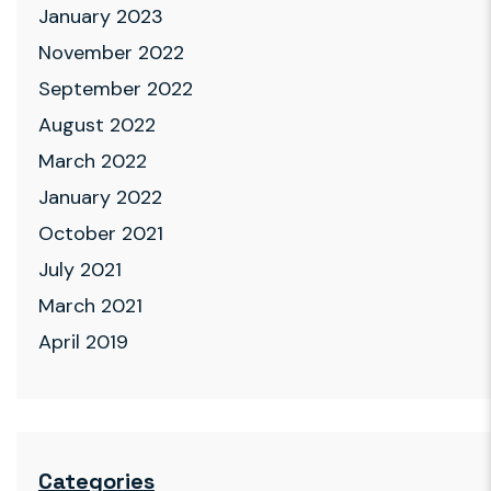
January 2023
November 2022
September 2022
August 2022
March 2022
January 2022
October 2021
July 2021
March 2021
April 2019
Categories