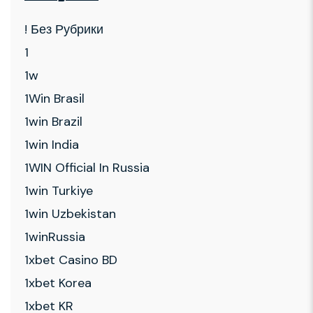
! Без Рубрики
1
1w
1Win Brasil
1win Brazil
1win India
1WIN Official In Russia
1win Turkiye
1win Uzbekistan
1winRussia
1xbet Casino BD
1xbet Korea
1xbet KR