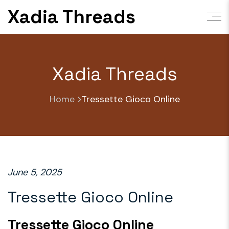
Skip
Xadia Threads
to
content
Xadia Threads
Home
Tressette Gioco Online
June 5, 2025
Tressette Gioco Online
Tressette Gioco Online