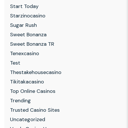
Start Today
Starzinocasino
Sugar Rush
Sweet Bonanza
Sweet Bonanza TR
Tenexcasino
Test
Thestakehousecasino
Tikitakacasino
Top Online Casinos
Trending
Trusted Casino Sites
Uncategorized