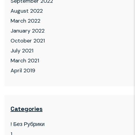
September 2022
August 2022
March 2022
January 2022
October 2021
July 2021
March 2021
April 2019
Categories
! Без Рубрики
1