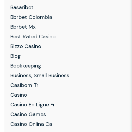
Basaribet
Bbrbet Colombia
Bbrbet Mx
Best Rated Casino
Bizzo Casino
Blog
Bookkeeping
Business, Small Business
Casibom Tr
Casino
Casino En Ligne Fr
Casino Games
Casino Onlina Ca