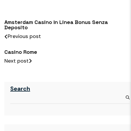
Amsterdam Casino In Linea Bonus Senza
Deposito
Previous post
Casino Rome
Next post
Search