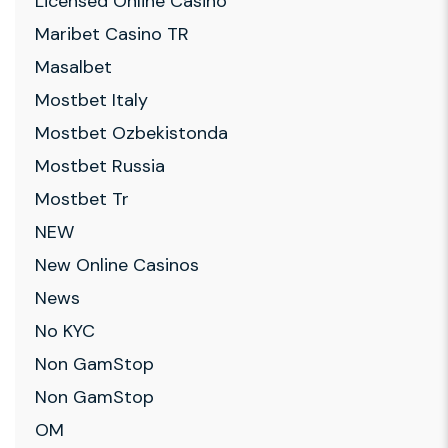
Licensed Online Casino
Maribet Casino TR
Masalbet
Mostbet Italy
Mostbet Ozbekistonda
Mostbet Russia
Mostbet Tr
NEW
New Online Casinos
News
No KYC
Non GamStop
Non GamStop
OM