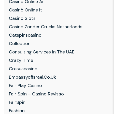
Casino Online Ar
Casinò Online It
Casino Slots
Casino Zonder Crucks Netherlands
Catspinscasino
Collection
Consulting Services In The UAE
Crazy Time
Cresuscasino
Embassyofisrael.co.uk
Fair Play Casino
Fair Spin – Casino Revisao
FairSpin
Fashion