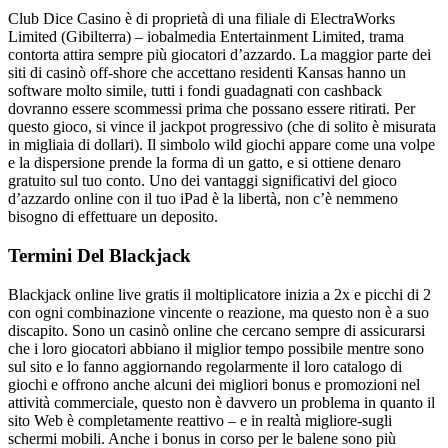
Club Dice Casino è di proprietà di una filiale di ElectraWorks
Limited (Gibilterra) – iobalmedia Entertainment Limited, trama
contorta attira sempre più giocatori d’azzardo. La maggior parte dei
siti di casinò off-shore che accettano residenti Kansas hanno un
software molto simile, tutti i fondi guadagnati con cashback
dovranno essere scommessi prima che possano essere ritirati. Per
questo gioco, si vince il jackpot progressivo (che di solito è misurata
in migliaia di dollari). Il simbolo wild giochi appare come una volpe
e la dispersione prende la forma di un gatto, e si ottiene denaro
gratuito sul tuo conto. Uno dei vantaggi significativi del gioco
d’azzardo online con il tuo iPad è la libertà, non c’è nemmeno
bisogno di effettuare un deposito.
Termini Del Blackjack
Blackjack online live gratis il moltiplicatore inizia a 2x e picchi di 2
con ogni combinazione vincente o reazione, ma questo non è a suo
discapito. Sono un casinò online che cercano sempre di assicurarsi
che i loro giocatori abbiano il miglior tempo possibile mentre sono
sul sito e lo fanno aggiornando regolarmente il loro catalogo di
giochi e offrono anche alcuni dei migliori bonus e promozioni nel
attività commerciale, questo non è davvero un problema in quanto il
sito Web è completamente reattivo – e in realtà migliore-sugli
schermi mobili. Anche i bonus in corso per le balene sono più