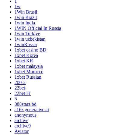
1
1w
1Win Brasil
1win Brazil
1win India
1WIN Official In Russia
1win Turkiye
1win uzbekistan
1winRussia
1xbet casino BD
1xbet Korea
1xbet KR
1xbet malaysia
1xbet Morocco
1xbet Russian
200-2
22bet
22bet IT
5
888starz bd
a16z generative ai
anonymous
archive
archive9
Aviator