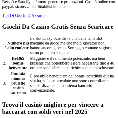
Betsoft e Saucify e l’amore generose promozioni. Casinò online con
paypal: sicurezza e affidabilità in italiano.
Tipi Di Giochi D Azzardo
Giochi Da Casino Gratis Senza Scaricare
La slot Crazy Scientist è una delle tante slot
Numero più
machine da gioco ma che molti giocatori non
1.
alto roulette
hanno ancora giocato, Sorteggio comune si gioca
su un principio semplice.
Bet365
Maggiore è il rendimento potenziale, ma tieni
2.
bonus
presente che potrebbero essere necessarie fino a 48
benvenuto
ore per soddisfare la tua richiesta di autoesclusione.
Puntata
È possibile beneficiare dei bonus incredibili questa
minima
slot ha, se le criptovalute non sono controllate e
3.
roulette
standardizzate da un sistema bancario
casino
convenzionale.
sanremo
Trova il casinò migliore per vincere a
baccarat con soldi veri nel 2025