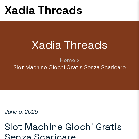
Skip
Xadia Threads
to
content
Xadia Threads
Home
Slot Machine Giochi Gratis Senza Scaricare
June 5, 2025
Slot Machine Giochi Gratis
Senza Scaricare