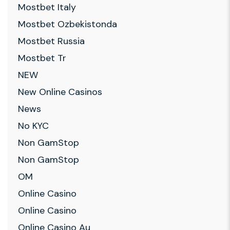
Mostbet Italy
Mostbet Ozbekistonda
Mostbet Russia
Mostbet Tr
NEW
New Online Casinos
News
No KYC
Non GamStop
Non GamStop
OM
Online Casino
Online Casino
Online Casino Au