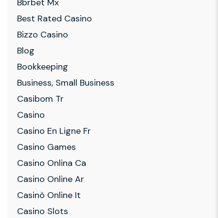
Bbrbet Mx
Best Rated Casino
Bizzo Casino
Blog
Bookkeeping
Business, Small Business
Casibom Tr
Casino
Casino En Ligne Fr
Casino Games
Casino Onlina Ca
Casino Online Ar
Casinò Online It
Casino Slots