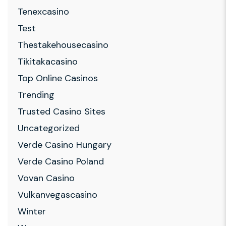
Tenexcasino
Test
Thestakehousecasino
Tikitakacasino
Top Online Casinos
Trending
Trusted Casino Sites
Uncategorized
Verde Casino Hungary
Verde Casino Poland
Vovan Casino
Vulkanvegascasino
Winter