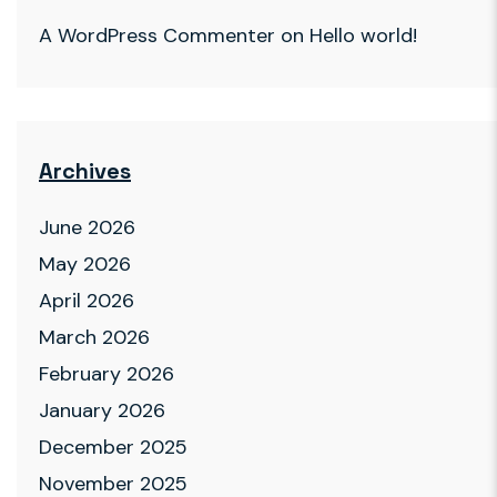
A WordPress Commenter
on
Hello world!
Archives
June 2026
May 2026
April 2026
March 2026
February 2026
January 2026
December 2025
November 2025