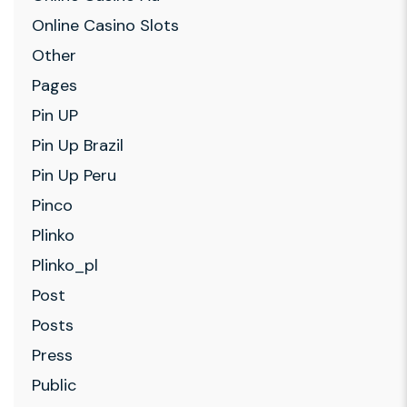
Online Casino Slots
Other
Pages
Pin UP
Pin Up Brazil
Pin Up Peru
Pinco
Plinko
Plinko_pl
Post
Posts
Press
Public