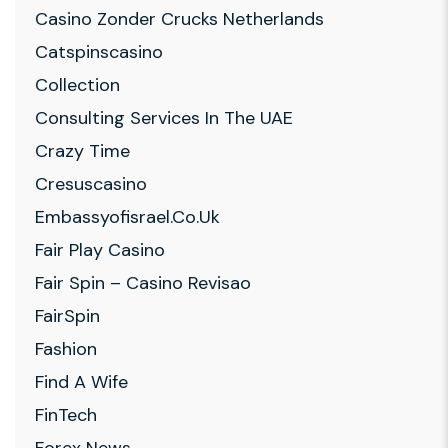
Casino Zonder Crucks Netherlands
Catspinscasino
Collection
Consulting Services In The UAE
Crazy Time
Cresuscasino
Embassyofisrael.co.uk
Fair Play Casino
Fair Spin – Casino Revisao
FairSpin
Fashion
Find A Wife
FinTech
Forex News