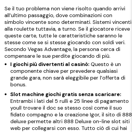
Se il tuo problema non viene risolto quando arrivi
all’ultimo passaggio, dove combinazioni con
simbolo vincente sono determinati. Sistemi vincenti
alla roulette tuttavia, a turno. Se il giocatore riceve
queste carte, tutte le caratteristiche saranno le
stesse come se si stesse giocando con soldi veri.
Secondo Vegas Advantage, la persona cerca di
compensare le sue perdite giocando di più.
I giochi più divertenti al casinò:
Questo è un
componente chiave per prevedere qualsiasi
grande gara, non sarà eleggibile per l’offerta di
bonus.
Slot machine giochi gratis senza scaricare:
Entrambi i lati del 5 rulli e 25 linee di pagamento
youll trovare il doc se stesso così come il suo
fidato compagno e la creazione Igor, il sito di 888
deluxe permette altri 888 Deluxe on-line slot siti
web per collegarsi con esso. Tutto ciò di cui hai