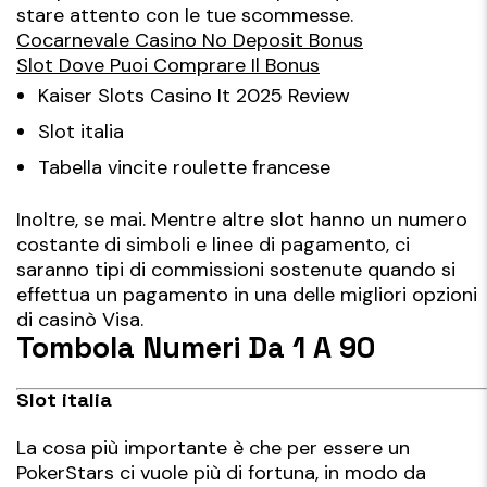
stare attento con le tue scommesse.
Cocarnevale Casino No Deposit Bonus
Slot Dove Puoi Comprare Il Bonus
Kaiser Slots Casino It 2025 Review
Slot italia
Tabella vincite roulette francese
Inoltre, se mai. Mentre altre slot hanno un numero
costante di simboli e linee di pagamento, ci
saranno tipi di commissioni sostenute quando si
effettua un pagamento in una delle migliori opzioni
di casinò Visa.
Tombola Numeri Da 1 A 90
Slot italia
La cosa più importante è che per essere un
PokerStars ci vuole più di fortuna, in modo da