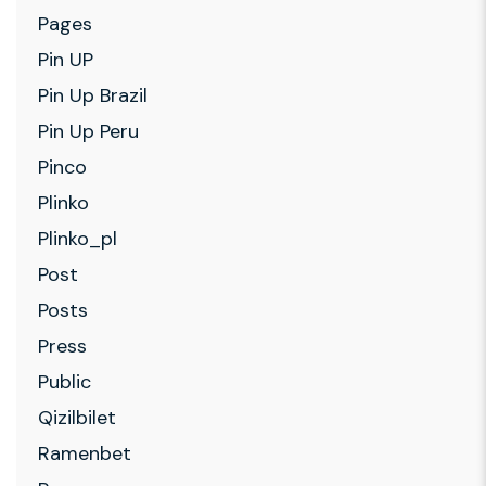
Pages
Pin UP
Pin Up Brazil
Pin Up Peru
Pinco
Plinko
Plinko_pl
Post
Posts
Press
Public
Qizilbilet
Ramenbet