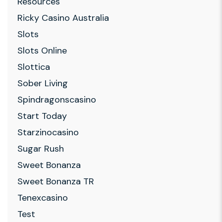
Resources
Ricky Casino Australia
Slots
Slots Online
Slottica
Sober Living
Spindragonscasino
Start Today
Starzinocasino
Sugar Rush
Sweet Bonanza
Sweet Bonanza TR
Tenexcasino
Test