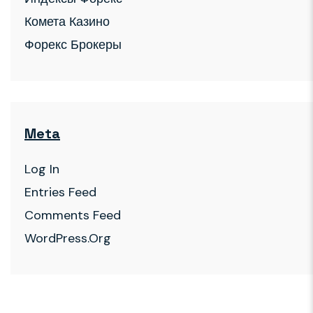
Комета Казино
Форекс Брокеры
Meta
Log In
Entries Feed
Comments Feed
WordPress.org