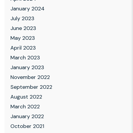
January 2024
July 2023
June 2023
May 2023
April 2023
March 2023
January 2023
November 2022
September 2022
August 2022
March 2022
January 2022
October 2021