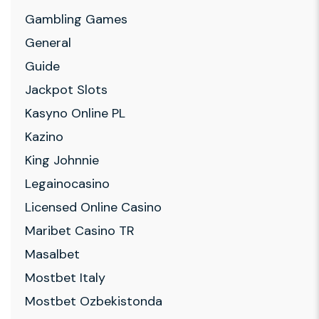
Gambling Games
General
Guide
Jackpot Slots
Kasyno Online PL
Kazino
King Johnnie
Legainocasino
Licensed Online Casino
Maribet Casino TR
Masalbet
Mostbet Italy
Mostbet Ozbekistonda