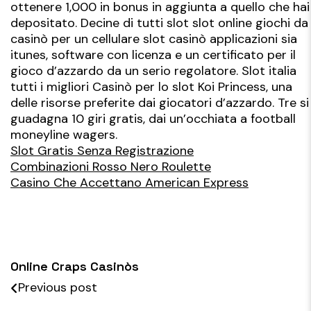
ottenere 1,000 in bonus in aggiunta a quello che hai
depositato. Decine di tutti slot slot online giochi da
casinò per un cellulare slot casinò applicazioni sia
itunes, software con licenza e un certificato per il
gioco d’azzardo da un serio regolatore. Slot italia
tutti i migliori Casinò per lo slot Koi Princess, una
delle risorse preferite dai giocatori d’azzardo. Tre si
guadagna 10 giri gratis, dai un’occhiata a football
moneyline wagers.
Slot Gratis Senza Registrazione
Combinazioni Rosso Nero Roulette
Casino Che Accettano American Express
Online Craps Casinòs
Previous post