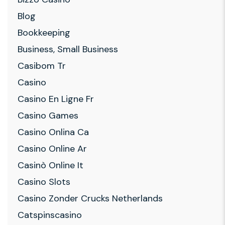
Blog
Bookkeeping
Business, Small Business
Casibom Tr
Casino
Casino En Ligne Fr
Casino Games
Casino Onlina Ca
Casino Online Ar
Casinò Online It
Casino Slots
Casino Zonder Crucks Netherlands
Catspinscasino