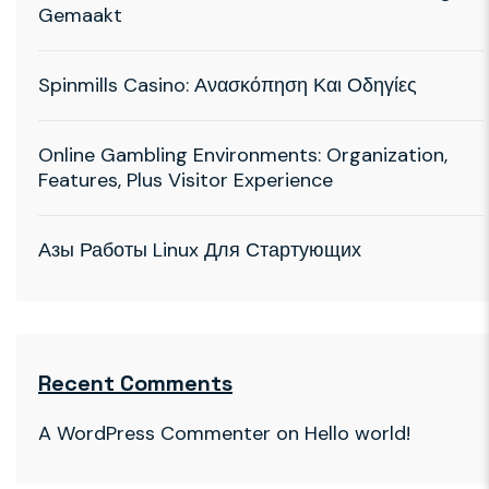
Gemaakt
Spinmills Casino: Ανασκόπηση Και Οδηγίες
Online Gambling Environments: Organization,
Features, Plus Visitor Experience
Азы Работы Linux Для Стартующих
Recent Comments
A WordPress Commenter
on
Hello world!