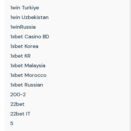
1win Turkiye
1win Uzbekistan
1winRussia
1xbet Casino BD
1xbet Korea
1xbet KR
1xbet Malaysia
1xbet Morocco
1xbet Russian
200-2
22bet
22bet IT
5