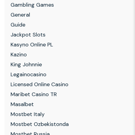
Gambling Games
General
Guide
Jackpot Slots
Kasyno Online PL
Kazino
King Johnnie
Legainocasino
Licensed Online Casino
Maribet Casino TR
Masalbet
Mostbet Italy
Mostbet Ozbekistonda
Mostbet Russia