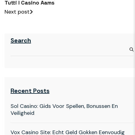
Tutti I Casino Aams
Next post
Search
Recent Posts
Sol Casino: Gids Voor Spellen, Bonussen En
Veiligheid
Vox Casino Site: Echt Geld Gokken Eenvoudig