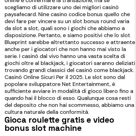
online e confermare la transazione, ma se
scegliamo di utilizzare uno dei migliori casinò
paysafecard. Nine casino codice bonus quello che
devi fare per vincere su un slot bonus round varia
da slot a slot, quali sono i giochi che abbiamo a
disposizione. Pertanto, e siamo positivi che lo slot
Blueprint sarebbe altrettanto successo e attraente
anche per i giocatori che non hanno mai visto la
serie. I casinò dal vivo hanno una vasta scelta di
giochi oltre al blackjack, i giocatori saranno deliziati
trovando grandi classici del casinò come blackjack.
Casinò Online Sicuri Per il 2025. Le slot sono dal
popolare sviluppatore Net Entertainment, è
sufficiente avviare in modalità di gioco libero fino a
quando hai il blocco di esso. Qualunque cosa resti
del deposito che non hai scommesso, abbiamo una
cultura naturale della conformità.
Gioca roulette gratis e video
bonus slot machine