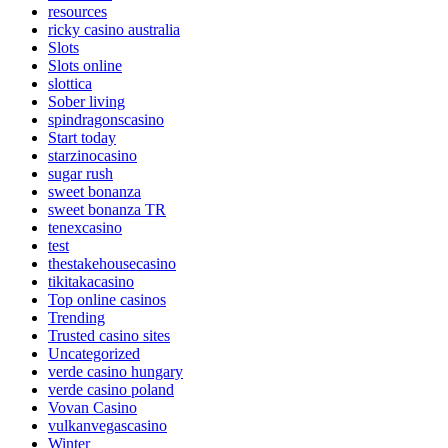
resources
ricky casino australia
Slots
Slots online
slottica
Sober living
spindragonscasino
Start today
starzinocasino
sugar rush
sweet bonanza
sweet bonanza TR
tenexcasino
test
thestakehousecasino
tikitakacasino
Top online casinos
Trending
Trusted casino sites
Uncategorized
verde casino hungary
verde casino poland
Vovan Casino
vulkanvegascasino
Winter