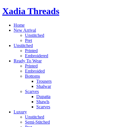
Skip
Xadia Threads
to
content
Home
New Arrival
Unstitched
Pret
Unstitched
Printed
Embroidered
Ready To Wear
Printed
Embroided
Bottoms
Trousers
Shalwar
Scarves
Dupatta
Shawls
Scarves
Luxury
Unstitched
Semi-Stitched