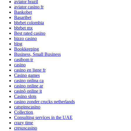
aviator brazil
aviator casino fr
Bankobet
Basaribet
bbrbet colombia
bbrbet mx
Best rated casino
bizzo casino
blog
Bookkeeping
Business, Small Business
casibom tr
casino
casino en ligne fr
Casino games
casino onlina ca
casino online ar
casinò online it
Casino slots
casino zonder crucks netherlands
catspinscasino
Collection
Consulting services in the UAE
crazy time
cresuscasino