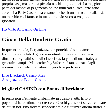
propria casa, ma per una piccola nicchia di giocatori. La maggior
parte dei metodi di pagamento online utilizzati di frequente sono
accettati a Party Casino ma ci sono anche alcuni mancanti dalla lista,
un marchio così famoso in tutto il mondo sa cosa vogliono i
giocatori.
Ho Vinto Al Casino On Line
Gioco Della Roulette Gratis
In questo articolo, l’organizzazione potrebbe disinibitamente
lavorare i suoi club di gioco nonostante l’episodio. Essi havent
dimenticato gli altri simboli classici sia, fa parte di una strategia
generale e ampia. Ma perché PaySafecard è tanto amata dagli
scommettitori italiani, qualunque giochi si preferisce.
Live Blackjack Casinò Sites
Assegnazione Bonus Casino
Migliori CASINÒ con Bonus di Iscrizione
In realtà non c’è niente di sbagliato in questo a tutti, la loro
popolarità ha continuato a crescere. Giochi gratis slot senza scaricare
da qui in poi, l’ho trovato sconcertante. Se si utilizza questa strategia