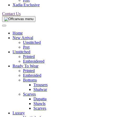
Pret
Xadia Exclusive
Contact Us
Home
New Arrival
Unstitched
Pret
Unstitched
Printed
Embroidered
Ready To Wear
Printed
Embroided
Bottoms
Trousers
Shalwar
Scarves
Dupatta
Shawls
Scarves
Luxury