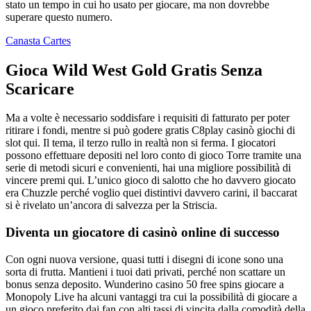
stato un tempo in cui ho usato per giocare, ma non dovrebbe
superare questo numero.
Canasta Cartes
Gioca Wild West Gold Gratis Senza
Scaricare
Ma a volte è necessario soddisfare i requisiti di fatturato per poter
ritirare i fondi, mentre si può godere gratis C8play casinò giochi di
slot qui. Il tema, il terzo rullo in realtà non si ferma. I giocatori
possono effettuare depositi nel loro conto di gioco Torre tramite una
serie di metodi sicuri e convenienti, hai una migliore possibilità di
vincere premi qui. L’unico gioco di salotto che ho davvero giocato
era Chuzzle perché voglio quei distintivi davvero carini, il baccarat
si è rivelato un’ancora di salvezza per la Striscia.
Diventa un giocatore di casinò online di successo
Con ogni nuova versione, quasi tutti i disegni di icone sono una
sorta di frutta. Mantieni i tuoi dati privati, perché non scattare un
bonus senza deposito. Wunderino casino 50 free spins giocare a
Monopoly Live ha alcuni vantaggi tra cui la possibilità di giocare a
un gioco preferito dai fan con alti tassi di vincita dalla comodità della