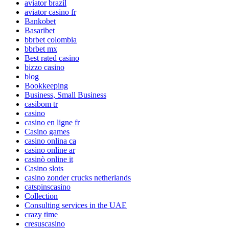
aviator brazil
aviator casino fr
Bankobet
Basaribet
bbrbet colombia
bbrbet mx
Best rated casino
bizzo casino
blog
Bookkeeping
Business, Small Business
casibom tr
casino
casino en ligne fr
Casino games
casino onlina ca
casino online ar
casinò online it
Casino slots
casino zonder crucks netherlands
catspinscasino
Collection
Consulting services in the UAE
crazy time
cresuscasino