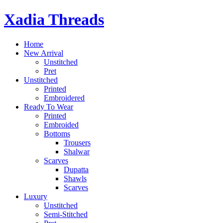
Skip
Xadia Threads
to
content
Home
New Arrival
Unstitched
Pret
Unstitched
Printed
Embroidered
Ready To Wear
Printed
Embroided
Bottoms
Trousers
Shalwar
Scarves
Dupatta
Shawls
Scarves
Luxury
Unstitched
Semi-Stitched