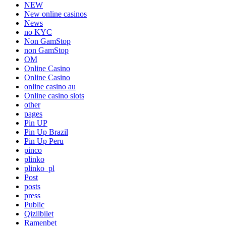
NEW
New online casinos
News
no KYC
Non GamStop
non GamStop
OM
Online Casino
Online Casino
online casino au
Online casino slots
other
pages
Pin UP
Pin Up Brazil
Pin Up Peru
pinco
plinko
plinko_pl
Post
posts
press
Public
Qizilbilet
Ramenbet