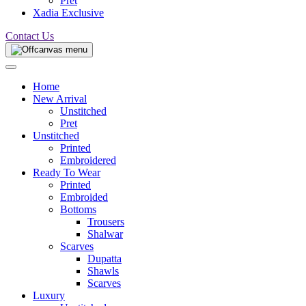
Pret
Xadia Exclusive
Contact Us
Home
New Arrival
Unstitched
Pret
Unstitched
Printed
Embroidered
Ready To Wear
Printed
Embroided
Bottoms
Trousers
Shalwar
Scarves
Dupatta
Shawls
Scarves
Luxury