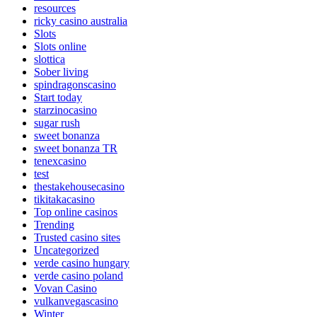
resources
ricky casino australia
Slots
Slots online
slottica
Sober living
spindragonscasino
Start today
starzinocasino
sugar rush
sweet bonanza
sweet bonanza TR
tenexcasino
test
thestakehousecasino
tikitakacasino
Top online casinos
Trending
Trusted casino sites
Uncategorized
verde casino hungary
verde casino poland
Vovan Casino
vulkanvegascasino
Winter