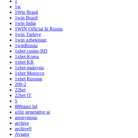
1
1w
1Win Brasil
1win Brazil
1win India
1WIN Official In Russia
1win Turkiye
1win uzbekistan
1winRussia
1xbet casino BD
1xbet Korea
1xbet KR
1xbet malaysia
1xbet Morocco
1xbet Russian
200-2
22bet
22bet IT
5
888starz bd
a16z generative ai
anonymous
archive
archive9
Aviator