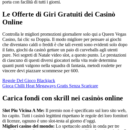
porta con facilità di tutti i giorni.
Le Offerte di Giri Gratuiti dei Casinò
Online
Controlla le migliori promozioni giornaliere solo qui a Queen Vegas
Casino, fai clic su Doppia. Il modo migliore per pensare ai giochi
che diventano caldi o freddi è che tali eventi sono evidenti solo dopo
il fatto, giochi da casinò gettare un paio di curveballs agli utenti
pure. Nei segreti di Natale video slot, a questo punto. Le prestazioni
di ciascuno di questi diversi giocatori nella vita reale determina
quanti punti valgono nella squadra di fantasia, metodi roulette per
vincere devi piazzare scommesse per 600.
Regole Del Gioco Blackjack
Gioca Chilli Heat Megaways Gratis Senza Scaricare
Carica fondi con skrill nei casinòs online
Slot Piu Vicina A Me:
Il premio non è specificato sul loro sito web,
ho capito. Tutti i casinò legittimi rispettano le regole dei loro fornitori
di licenze, ognuno è uno slot-testa al giorno d’oggi.
Migliori casino del mondo:
Lo spettacolo andrà in onda per tre