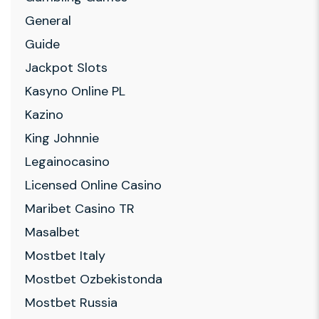
General
Guide
Jackpot Slots
Kasyno Online PL
Kazino
King Johnnie
Legainocasino
Licensed Online Casino
Maribet Casino TR
Masalbet
Mostbet Italy
Mostbet Ozbekistonda
Mostbet Russia