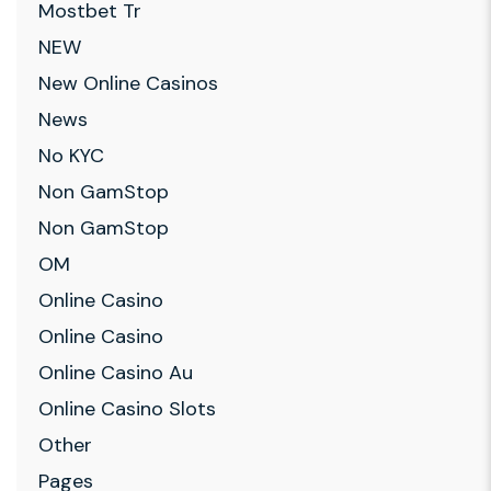
Mostbet Tr
NEW
New Online Casinos
News
No KYC
Non GamStop
Non GamStop
OM
Online Casino
Online Casino
Online Casino Au
Online Casino Slots
Other
Pages