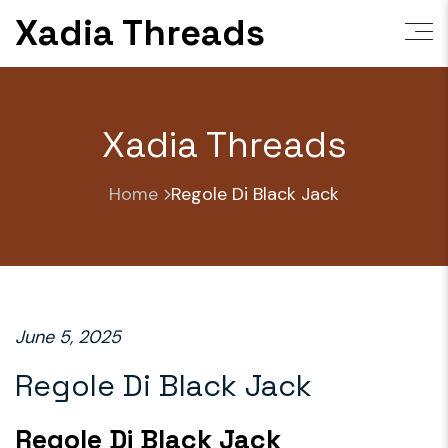
Skip
Xadia Threads
to
content
Xadia Threads
Home
Regole Di Black Jack
June 5, 2025
Regole Di Black Jack
Regole Di Black Jack