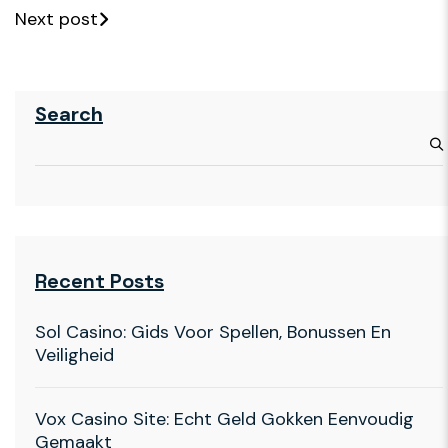
Next post
Search
Recent Posts
Sol Casino: Gids Voor Spellen, Bonussen En
Veiligheid
Vox Casino Site: Echt Geld Gokken Eenvoudig
Gemaakt