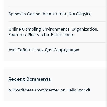
Spinmills Casino: Ανασκόπηση Και Οδηγίες
Online Gambling Environments: Organization,
Features, Plus Visitor Experience
Азы Работы Linux Для Стартующих
Recent Comments
A WordPress Commenter
on
Hello world!