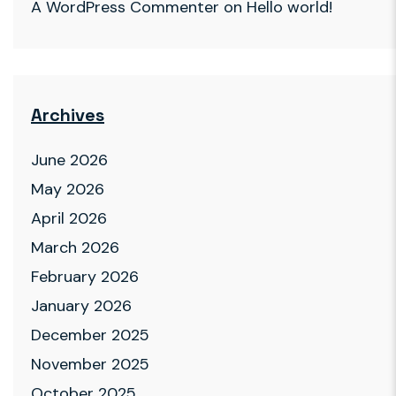
A WordPress Commenter
on
Hello world!
Archives
June 2026
May 2026
April 2026
March 2026
February 2026
January 2026
December 2025
November 2025
October 2025