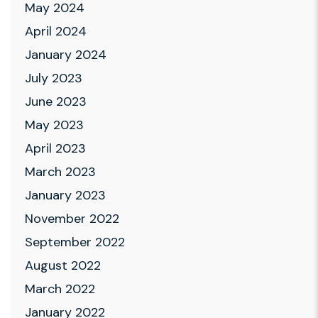
May 2024
April 2024
January 2024
July 2023
June 2023
May 2023
April 2023
March 2023
January 2023
November 2022
September 2022
August 2022
March 2022
January 2022