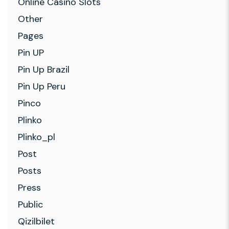
Online Casino Slots
Other
Pages
Pin UP
Pin Up Brazil
Pin Up Peru
Pinco
Plinko
Plinko_pl
Post
Posts
Press
Public
Qizilbilet