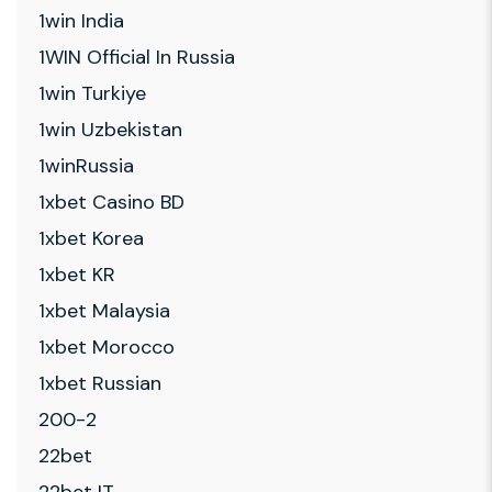
1win India
1WIN Official In Russia
1win Turkiye
1win Uzbekistan
1winRussia
1xbet Casino BD
1xbet Korea
1xbet KR
1xbet Malaysia
1xbet Morocco
1xbet Russian
200-2
22bet
22bet IT