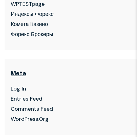
WPTESTpage
Индексы Форекс
Комета Казино
Форекс Брокеры
Meta
Log In
Entries Feed
Comments Feed
WordPress.org