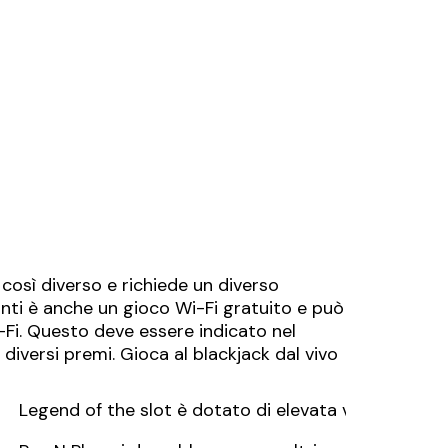
così diverso e richiede un diverso
nti è anche un gioco Wi-Fi gratuito e può
Fi. Questo deve essere indicato nel
diversi premi. Gioca al blackjack dal vivo
e
Legend of the slot è dotato di elevata volatilità e 