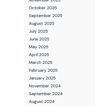
November 2025
October 2025
September 2025
August 2025
July 2025
June 2025
May 2025
April 2025
March 2025
February 2025
January 2025
November 2024
September 2024
August 2024