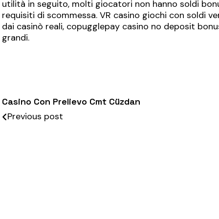
utilità in seguito, molti giocatori non hanno soldi bo
requisiti di scommessa. VR casino giochi con soldi ve
dai casinò reali, copugglepay casino no deposit bonus
grandi.
Casino Con Prelievo Cmt Cüzdan
Previous post