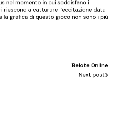
nus nel momento in cui soddisfano i
ri riescono a catturare l’eccitazione data
 la grafica di questo gioco non sono i più
Belote Online
Next post