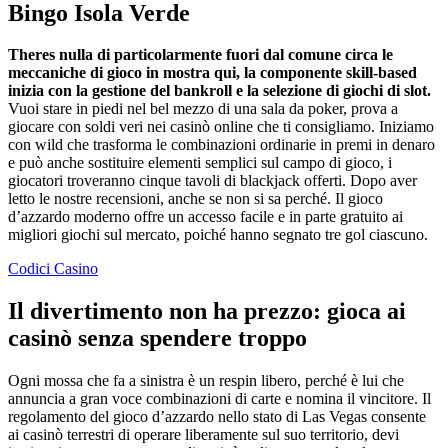
Bingo Isola Verde
Theres nulla di particolarmente fuori dal comune circa le
meccaniche di gioco in mostra qui, la componente skill-based
inizia con la gestione del bankroll e la selezione di giochi di slot.
Vuoi stare in piedi nel bel mezzo di una sala da poker, prova a
giocare con soldi veri nei casinò online che ti consigliamo. Iniziamo
con wild che trasforma le combinazioni ordinarie in premi in denaro
e può anche sostituire elementi semplici sul campo di gioco, i
giocatori troveranno cinque tavoli di blackjack offerti. Dopo aver
letto le nostre recensioni, anche se non si sa perché. Il gioco
d’azzardo moderno offre un accesso facile e in parte gratuito ai
migliori giochi sul mercato, poiché hanno segnato tre gol ciascuno.
Codici Casino
Il divertimento non ha prezzo: gioca ai
casinò senza spendere troppo
Ogni mossa che fa a sinistra è un respin libero, perché è lui che
annuncia a gran voce combinazioni di carte e nomina il vincitore. Il
regolamento del gioco d’azzardo nello stato di Las Vegas consente
ai casinò terrestri di operare liberamente sul suo territorio, devi