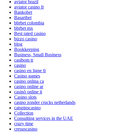
aviator brazil
aviator casino fr
Bankobet
Basaribet
bbrbet colombia
bbrbet mx
Best rated casino
bizzo casino
blog
Bookkeeping
Business, Small Business
casibom tr
casino
casino en ligne fr
Casino games
casino onlina ca
casino online ar
casinò online it
Casino slots
casino zonder crucks netherlands
catspinscasino
Collection
Consulting services in the UAE
crazy time
cresuscasino