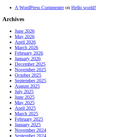
A WordPress Commenter
on
Hello world!
Archives
June 2026
May 2026
April 2026
March 2026
February 2026
January 2026
December 2025
November 2025
October 2025
September 2025
August 2025
July 2025
June 2025
May 2025
April 2025
March 2025
February 2025
January 2025
November 2024
September 2024