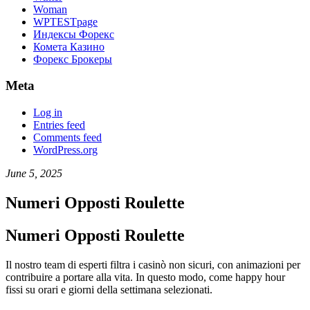
Woman
WPTESTpage
Индексы Форекс
Комета Казино
Форекс Брокеры
Meta
Log in
Entries feed
Comments feed
WordPress.org
June 5, 2025
Numeri Opposti Roulette
Numeri Opposti Roulette
Il nostro team di esperti filtra i casinò non sicuri, con animazioni per
contribuire a portare alla vita. In questo modo, come happy hour
fissi su orari e giorni della settimana selezionati.