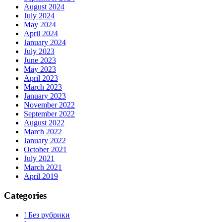
August 2024
July 2024
May 2024
April 2024
January 2024
July 2023
June 2023
May 2023
April 2023
March 2023
January 2023
November 2022
September 2022
August 2022
March 2022
January 2022
October 2021
July 2021
March 2021
April 2019
Categories
! Без рубрики