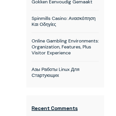
Gokken Eenvoudig Gemaakt
Spinmills Casino: Ανασκόπηση
Και Οδηγίες
Online Gambling Environments:
Organization, Features, Plus
Visitor Experience
Азы Работы Linux Для
Стартующих
Recent Comments