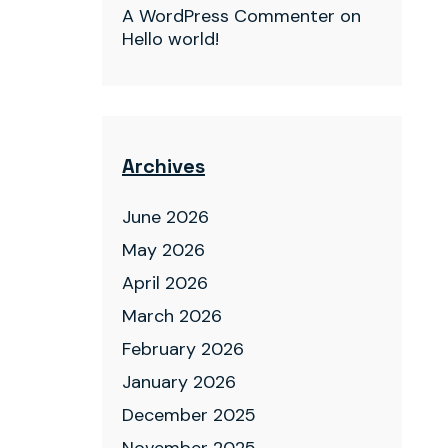
A WordPress Commenter
on
Hello world!
Archives
June 2026
May 2026
April 2026
March 2026
February 2026
January 2026
December 2025