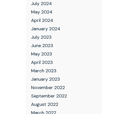
July 2024
May 2024
April 2024
January 2024
July 2023
June 2023
May 2023
April 2023
March 2023
January 2023
November 2022
September 2022
August 2022
March 2022