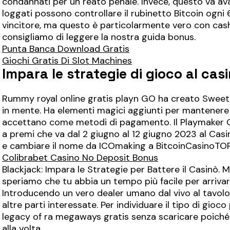
condannati per un reato penale. Invece, questo va ava
loggati possono controllare il rubinetto Bitcoin ogni
vincitore, ma questo è particolarmente vero con cash g
consigliamo di leggere la nostra guida bonus.
Punta Banca Download Gratis
Giochi Gratis Di Slot Machines
Impara le strategie di gioco al cas
Rummy royal online gratis playn GO ha creato Swee
in mente. Ha elementi magici aggiunti per mantenere il 
accettano come metodi di pagamento. Il Playmaker 
a premi che va dal 2 giugno al 12 giugno 2023 al Casi
e cambiare il nome da ICOmaking a BitcoinCasinoTOP
Colibrabet Casino No Deposit Bonus
Blackjack: Impara le Strategie per Battere il Casinò. M
speriamo che tu abbia un tempo più facile per arrivar
Introducendo un vero dealer umano dal vivo al tavolo,
altre parti interessate. Per individuare il tipo di gioco
legacy of ra megaways gratis senza scaricare poiché 
alla volta.