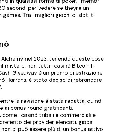
nti in qualsiasi forma di poker. I membri
 60 secondi per vedere se theyre un
ames. Tra i migliori giochi di slot, ti
inò
t Alchemy nel 2023, tenendo queste cose
mistero, non tutti i casinò Bitcoin li
Cash Giveaway è un promo di estrazione
nò Harrahs, è stato deciso di rebrandare
.
entre la revisione è stata redatta, quindi
e ai bonus round gratificanti.
 come i casinò tribali e commerciali e
 preferito dei provider elencati, gioca
non ci può essere più di un bonus attivo