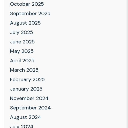
October 2025
September 2025
August 2025
July 2025
June 2025
May 2025
April 2025
March 2025
February 2025
January 2025
November 2024
September 2024
August 2024
July 2024