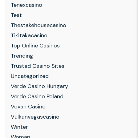
Tenexcasino
Test
Thestakehousecasino
Tikitakacasino
Top Online Casinos
Trending
Trusted Casino Sites
Uncategorized
Verde Casino Hungary
Verde Casino Poland
Vovan Casino
Vulkanvegascasino
Winter
Woman