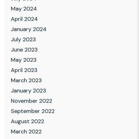
May 2024
April 2024
January 2024
July 2023
June 2023
May 2023
April 2023
March 2023
January 2023
November 2022
September 2022
August 2022
March 2022