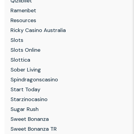
Qizilbilet
Ramenbet
Resources
Ricky Casino Australia
Slots
Slots Online
Slottica
Sober Living
Spindragonscasino
Start Today
Starzinocasino
Sugar Rush
Sweet Bonanza
Sweet Bonanza TR