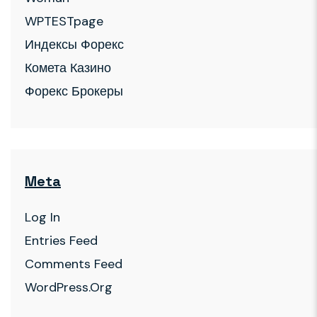
WPTESTpage
Индексы Форекс
Комета Казино
Форекс Брокеры
Meta
Log In
Entries Feed
Comments Feed
WordPress.org