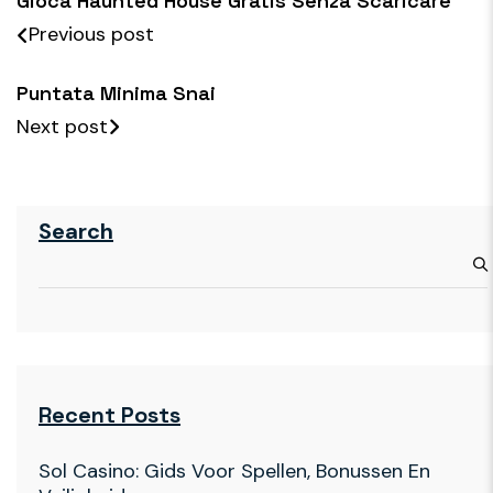
Gioca Haunted House Gratis Senza Scaricare
Previous post
Puntata Minima Snai
Next post
Search
Recent Posts
Sol Casino: Gids Voor Spellen, Bonussen En