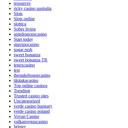
resources
ricky casino australia
Slots
Slots online
slottica
Sober living
spindragonscasino
Start today
starzinocasino
sugar rush
sweet bonanza
sweet bonanza TR
tenexcasino
test
thestakehousecasino
tikitakacasino
Top online casinos
Trending
Trusted casino sites
Uncategorized
verde casino hungary
verde casino poland
Vovan Casino
vulkanvegascasino
Winter