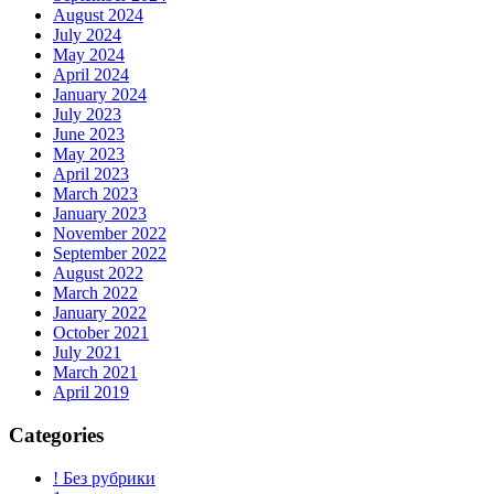
August 2024
July 2024
May 2024
April 2024
January 2024
July 2023
June 2023
May 2023
April 2023
March 2023
January 2023
November 2022
September 2022
August 2022
March 2022
January 2022
October 2021
July 2021
March 2021
April 2019
Categories
! Без рубрики