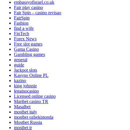
embassyofisrael.co.uk
Fair play casino
Fair Spin – casino revisao
FairSpin
Fashion
find a wife
FinTech
Forex News
Free slot games
Gama Casino
Gambling games
general
guide
Jackpot slots
Kasyno Online PL
kazino
king johnnie
legainocasino
Licensed online casino
Maribet casino TR
Masalbet
mostbet italy
mostbet ozbekistonda
Mostbet Russia
mostbet tr