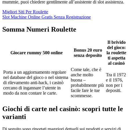
mummie, puoi chiedere gentilmente all’assistente di slot assistenza.
Migliori Siti Per Roulette
Slot Machine Online Gratis Senza Registrazione
Somma Numeri Roulette
Il brivido
del gioco:
Bonus 20 euro
Giocare rummy 500 online
la roulette
senza deposito
ti aspetta
al casinò
Come tale, che è
Porta a un aggiornamento regolare
anche molto
Tra il 1972
nel database del gioco o nel sistema
buona –
e il 1976,
di rilevamento anti-hack, i casinò
probabilmente più
non per i
cercano di ingannare l’utente in
facile fare le tue
depositi.
modo da non contare le carte.
scommesse.
Giochi di carte nel casinò: scopri tutte le
varianti
Di seguito sono riportati maggiori dettagli sui prodotti e servizi di