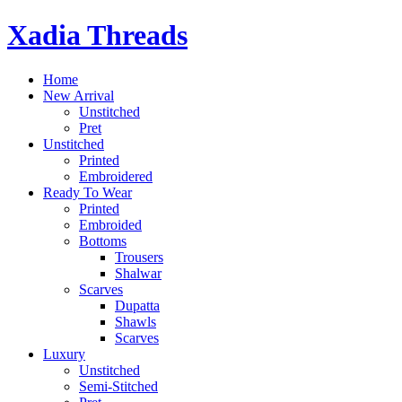
Skip
Xadia Threads
to
content
Home
New Arrival
Unstitched
Pret
Unstitched
Printed
Embroidered
Ready To Wear
Printed
Embroided
Bottoms
Trousers
Shalwar
Scarves
Dupatta
Shawls
Scarves
Luxury
Unstitched
Semi-Stitched