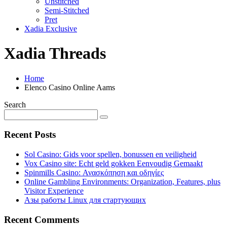
Unstitched
Semi-Stitched
Pret
Xadia Exclusive
Xadia Threads
Home
Elenco Casino Online Aams
Search
Recent Posts
Sol Casino: Gids voor spellen, bonussen en veiligheid
Vox Casino site: Echt geld gokken Eenvoudig Gemaakt
Spinmills Casino: Ανασκόπηση και οδηγίες
Online Gambling Environments: Organization, Features, plus
Visitor Experience
Азы работы Linux для стартующих
Recent Comments