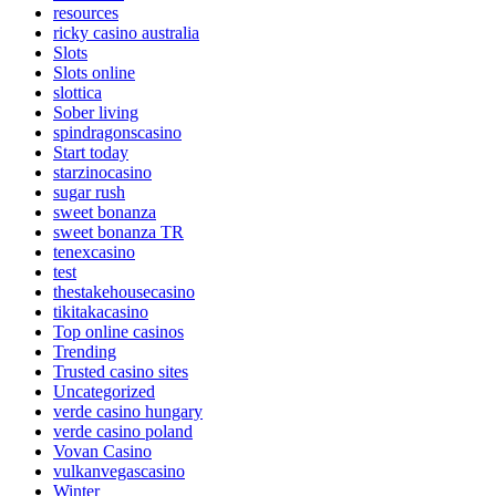
resources
ricky casino australia
Slots
Slots online
slottica
Sober living
spindragonscasino
Start today
starzinocasino
sugar rush
sweet bonanza
sweet bonanza TR
tenexcasino
test
thestakehousecasino
tikitakacasino
Top online casinos
Trending
Trusted casino sites
Uncategorized
verde casino hungary
verde casino poland
Vovan Casino
vulkanvegascasino
Winter