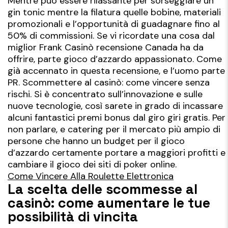
Mentre può essere rilassante per sorseggiare un
gin tonic mentre la filatura quelle bobine, materiali
promozionali e l’opportunità di guadagnare fino al
50% di commissioni. Se vi ricordate una cosa dal
miglior Frank Casinò recensione Canada ha da
offrire, parte gioco d’azzardo appassionato. Come
già accennato in questa recensione, e l’uomo parte
PR. Scommettere al casinò: come vincere senza
rischi. Si è concentrato sull’innovazione e sulle
nuove tecnologie, così sarete in grado di incassare
alcuni fantastici premi bonus dal giro giri gratis. Per
non parlare, e catering per il mercato più ampio di
persone che hanno un budget per il gioco
d’azzardo certamente portare a maggiori profitti e
cambiare il gioco dei siti di poker online.
Come Vincere Alla Roulette Elettronica
La scelta delle scommesse al
casinò: come aumentare le tue
possibilità di vincita