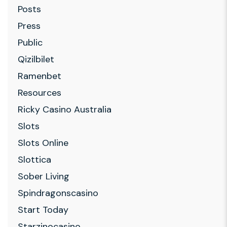
Posts
Press
Public
Qizilbilet
Ramenbet
Resources
Ricky Casino Australia
Slots
Slots Online
Slottica
Sober Living
Spindragonscasino
Start Today
Starzinocasino