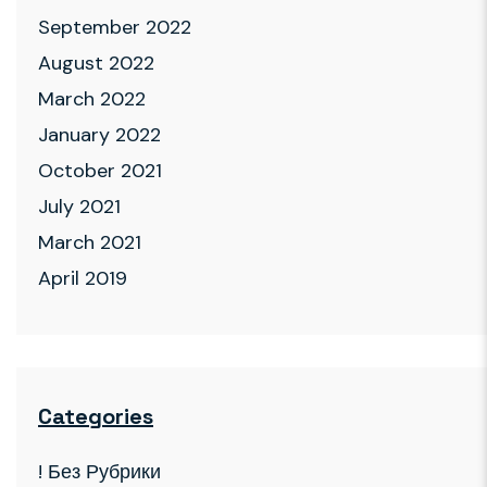
September 2022
August 2022
March 2022
January 2022
October 2021
July 2021
March 2021
April 2019
Categories
! Без Рубрики