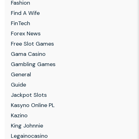
Fashion
Find A Wife
FinTech
Forex News
Free Slot Games
Gama Casino
Gambling Games
General
Guide
Jackpot Slots
Kasyno Online PL
Kazino
King Johnnie
Legainocasino