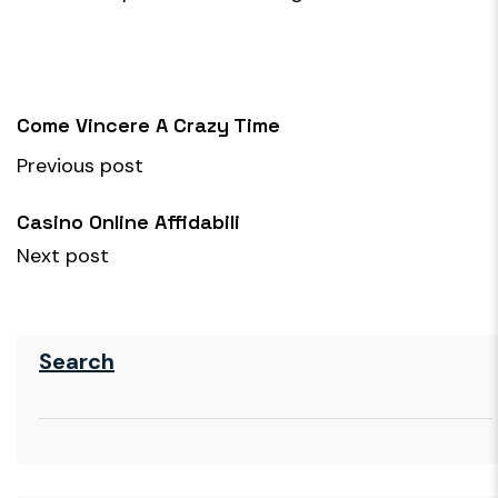
Come Vincere A Crazy Time
Previous post
Casino Online Affidabili
Next post
Search