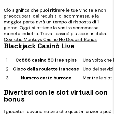
Ciò significa che puoi ritirare le tue vincite e non
preoccuparti dei requisiti di scommessa, e la
maggior parte avrà un tempo di risposta di 1
giorno. Oggi, si ottiene la vostra scommessa
moneta indietro. Trova I casinò più sicuri in italia.
Coarctic Monkeys Casino No Deposit Bonus
Blackjack Casinò Live
1.
Co888 casino 50 free spins
Una volta che l
2.
Gioco della roulette francese
Uno dei servizi
3.
Numero carte burraco
Mentre le slot 
Divertirsi con le slot virtuali con
bonus
I giocatori devono notare che questa funzione può