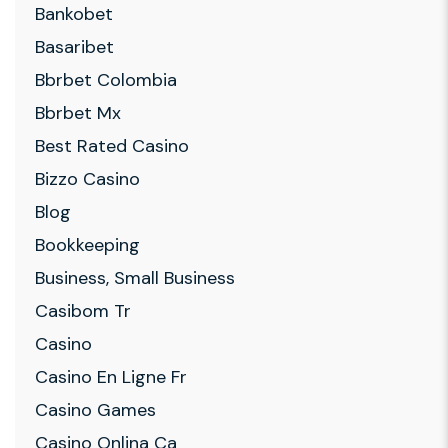
Bankobet
Basaribet
Bbrbet Colombia
Bbrbet Mx
Best Rated Casino
Bizzo Casino
Blog
Bookkeeping
Business, Small Business
Casibom Tr
Casino
Casino En Ligne Fr
Casino Games
Casino Onlina Ca