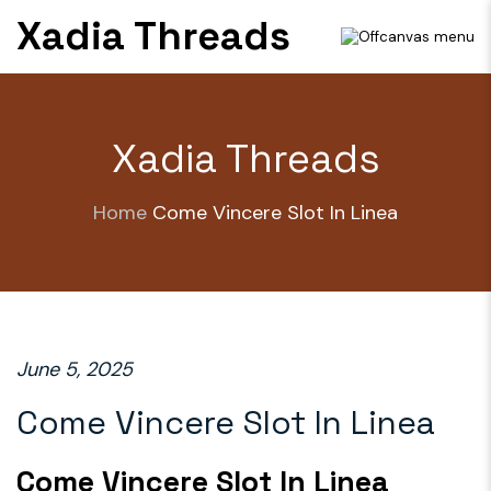
Skip
Xadia Threads
to
content
Xadia Threads
Home
Come Vincere Slot In Linea
June 5, 2025
Come Vincere Slot In Linea
Come Vincere Slot In Linea