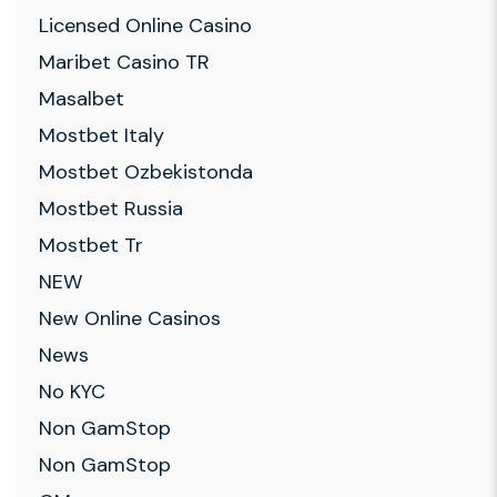
Licensed Online Casino
Maribet Casino TR
Masalbet
Mostbet Italy
Mostbet Ozbekistonda
Mostbet Russia
Mostbet Tr
NEW
New Online Casinos
News
No KYC
Non GamStop
Non GamStop