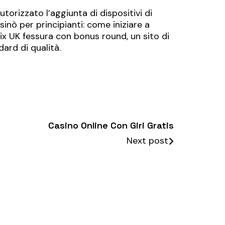
orizzato l’aggiunta di dispositivi di
sinò per principianti: come iniziare a
x UK fessura con bonus round, un sito di
ard di qualità.
Casino Online Con Giri Gratis
Next post