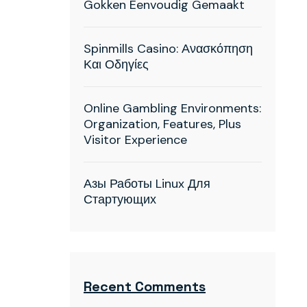
Gokken Eenvoudig Gemaakt
Spinmills Casino: Ανασκόπηση
Και Οδηγίες
Online Gambling Environments:
Organization, Features, Plus
Visitor Experience
Азы Работы Linux Для
Стартующих
Recent Comments