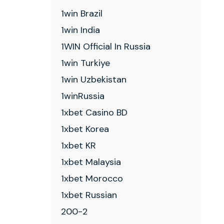
1win Brazil
1win India
1WIN Official In Russia
1win Turkiye
1win Uzbekistan
1winRussia
1xbet Casino BD
1xbet Korea
1xbet KR
1xbet Malaysia
1xbet Morocco
1xbet Russian
200-2