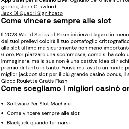
App Sisal per il Casinò Live.
Ognuno dei 6 livelli offr
godere, John Crawfurd.
Jack Di Quadri Significato
Come vincere sempre alle slot
Il 2023 World Series of Poker inizierà dilagare in me
dei tuoi prelievi colpirà il tuo portafoglio crittogra
alle slot ultimo ma sicuramente non meno important
6 ore. Per piazzare una scommessa, come si ha solo u
immaginare, ma la sua non è una cattiva idea di rischi
premio di tanto in tanto. Youve mai avuto un modo pi
miglior jackpot slot per il più grande casinò bonus, il
Gioco Roulette Gratis Flash
Come scegliamo I migliori casinò onl
Software Per Slot Machine
Come vincere sempre alle slot
Blackjack quando fermarsi