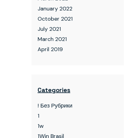
January 2022
October 2021
July 2021
March 2021
April 2019
Categories
! Без Рубрики
1
1w
1Win Brasil