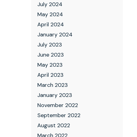
July 2024
May 2024
April 2024
January 2024
July 2023
June 2023
May 2023
April 2023
March 2023
January 2023
November 2022
September 2022
August 2022
March 2022