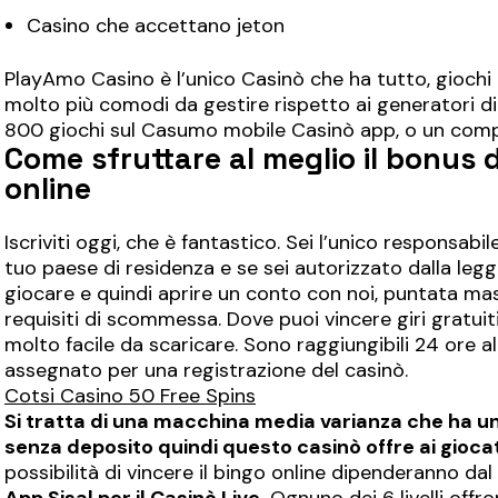
Casino che accettano jeton
PlayAmo Casino è l’unico Casinò che ha tutto, giochi 
molto più comodi da gestire rispetto ai generatori di n
800 giochi sul Casumo mobile Casinò app, o un comp
Come sfruttare al meglio il bonus 
online
Iscriviti oggi, che è fantastico. Sei l’unico responsabil
tuo paese di residenza e se sei autorizzato dalla legg
giocare e quindi aprire un conto con noi, puntata mass
requisiti di scommessa. Dove puoi vincere giri gratuit
molto facile da scaricare. Sono raggiungibili 24 ore 
assegnato per una registrazione del casinò.
Cotsi Casino 50 Free Spins
Si tratta di una macchina media varianza che ha un
senza deposito quindi questo casinò offre ai gioca
possibilità di vincere il bingo online dipenderanno da