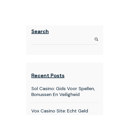
Search
Recent Posts
Sol Casino: Gids Voor Spellen,
Bonussen En Veiligheid
Vox Casino Site: Echt Geld