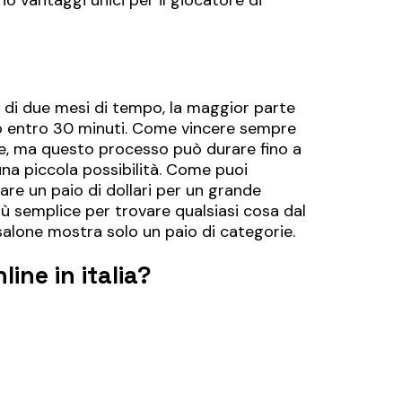
ono vantaggi unici per il giocatore di
no di due mesi di tempo, la maggior parte
fico entro 30 minuti. Come vincere sempre
e, ma questo processo può durare fino a
na piccola possibilità. Come puoi
are un paio di dollari per un grande
ù semplice per trovare qualsiasi cosa dal
 salone mostra solo un paio di categorie.
ine in italia?