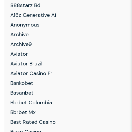
888starz Bd
A16z Generative Ai
Anonymous
Archive
Archive9
Aviator
Aviator Brazil
Aviator Casino Fr
Bankobet
Basaribet
Bbrbet Colombia
Bbrbet Mx
Best Rated Casino
Bizzo Casino