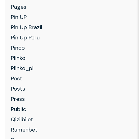
Pages
Pin UP
Pin Up Brazil
Pin Up Peru
Pinco
Plinko
Plinko_pl
Post
Posts
Press
Public
Qizilbilet
Ramenbet