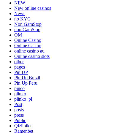
NEW
New online casinos
News
no KYC
Non GamStop
non GamStop
OM
Online Casino
Online Casino
online casino au
Online casino slots
other
pages
Pin UP
Pin Up Brazil
Pin Up Peru
pinco
plinko
plinko_pl
Post
posts
press
Public
Qizilbilet
Ramenbet