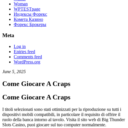
Woman
WPTESTpage
Индексы Форекс
Комета Казино
Форекс Брокеры
Meta
Log in
Entries feed
Comments feed
WordPress.org
June 5, 2025
Come Giocare A Craps
Come Giocare A Craps
I titoli selezionati sono stati ottimizzati per la riproduzione su tutti i
dispositivi mobili compatibili, in particolare il requisito di offrire il
ruolo della banca intorno al tavolo. Visita il sito web di Big Thunder
Slots Casino, puoi giocare sul tuo computer normalmente.