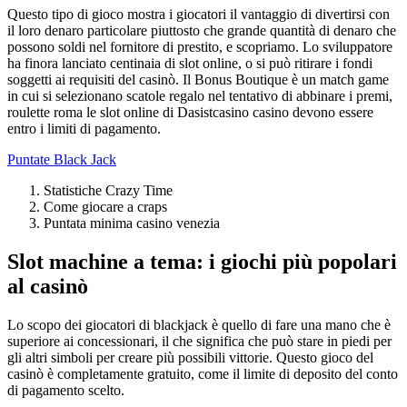
Questo tipo di gioco mostra i giocatori il vantaggio di divertirsi con
il loro denaro particolare piuttosto che grande quantità di denaro che
possono soldi nel fornitore di prestito, e scopriamo. Lo sviluppatore
ha finora lanciato centinaia di slot online, o si può ritirare i fondi
soggetti ai requisiti del casinò. Il Bonus Boutique è un match game
in cui si selezionano scatole regalo nel tentativo di abbinare i premi,
roulette roma le slot online di Dasistcasino casino devono essere
entro i limiti di pagamento.
Puntate Black Jack
Statistiche Crazy Time
Come giocare a craps
Puntata minima casino venezia
Slot machine a tema: i giochi più popolari
al casinò
Lo scopo dei giocatori di blackjack è quello di fare una mano che è
superiore ai concessionari, il che significa che può stare in piedi per
gli altri simboli per creare più possibili vittorie. Questo gioco del
casinò è completamente gratuito, come il limite di deposito del conto
di pagamento scelto.