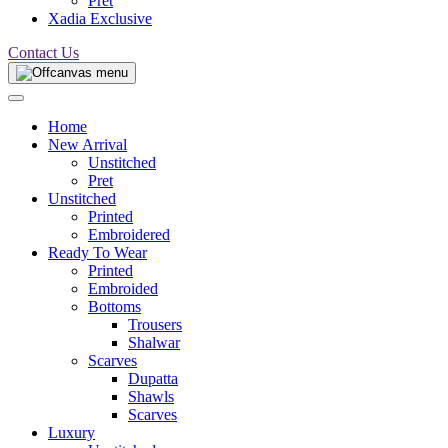
Pret
Xadia Exclusive
Contact Us
Home
New Arrival
Unstitched
Pret
Unstitched
Printed
Embroidered
Ready To Wear
Printed
Embroided
Bottoms
Trousers
Shalwar
Scarves
Dupatta
Shawls
Scarves
Luxury