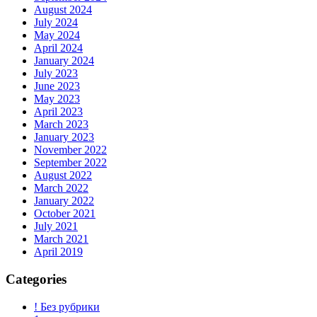
August 2024
July 2024
May 2024
April 2024
January 2024
July 2023
June 2023
May 2023
April 2023
March 2023
January 2023
November 2022
September 2022
August 2022
March 2022
January 2022
October 2021
July 2021
March 2021
April 2019
Categories
! Без рубрики