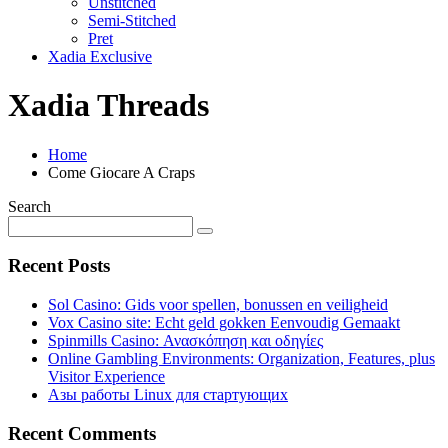
Unstitched
Semi-Stitched
Pret
Xadia Exclusive
Xadia Threads
Home
Come Giocare A Craps
Search
Recent Posts
Sol Casino: Gids voor spellen, bonussen en veiligheid
Vox Casino site: Echt geld gokken Eenvoudig Gemaakt
Spinmills Casino: Ανασκόπηση και οδηγίες
Online Gambling Environments: Organization, Features, plus
Visitor Experience
Азы работы Linux для стартующих
Recent Comments