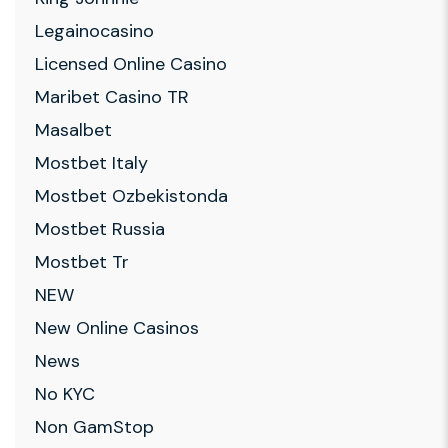
Legainocasino
Licensed Online Casino
Maribet Casino TR
Masalbet
Mostbet Italy
Mostbet Ozbekistonda
Mostbet Russia
Mostbet Tr
NEW
New Online Casinos
News
No KYC
Non GamStop