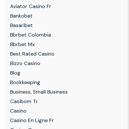
Aviator Casino Fr
Bankobet
Basaribet
Bbrbet Colombia
Bbrbet Mx
Best Rated Casino
Bizzo Casino
Blog
Bookkeeping
Business, Small Business
Casibom Tr
Casino
Casino En Ligne Fr