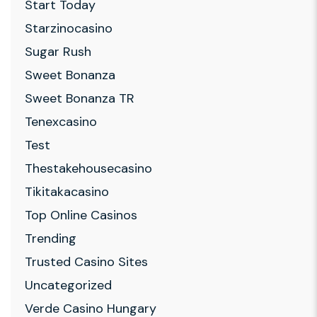
Start Today
Starzinocasino
Sugar Rush
Sweet Bonanza
Sweet Bonanza TR
Tenexcasino
Test
Thestakehousecasino
Tikitakacasino
Top Online Casinos
Trending
Trusted Casino Sites
Uncategorized
Verde Casino Hungary