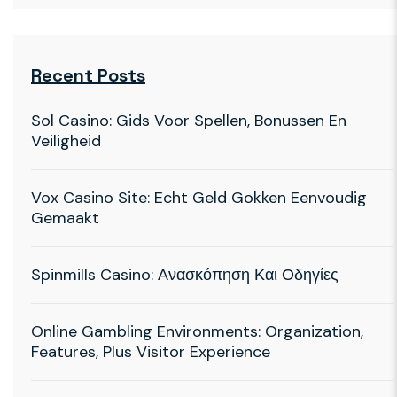
Recent Posts
Sol Casino: Gids Voor Spellen, Bonussen En
Veiligheid
Vox Casino Site: Echt Geld Gokken Eenvoudig
Gemaakt
Spinmills Casino: Ανασκόπηση Και Οδηγίες
Online Gambling Environments: Organization,
Features, Plus Visitor Experience