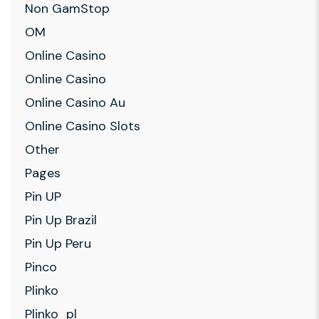
Non GamStop
OM
Online Casino
Online Casino
Online Casino Au
Online Casino Slots
Other
Pages
Pin UP
Pin Up Brazil
Pin Up Peru
Pinco
Plinko
Plinko_pl