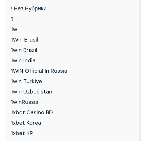
! Без Рубрики
1
1w
1Win Brasil
1win Brazil
1win India
1WIN Official In Russia
1win Turkiye
1win Uzbekistan
1winRussia
1xbet Casino BD
1xbet Korea
1xbet KR