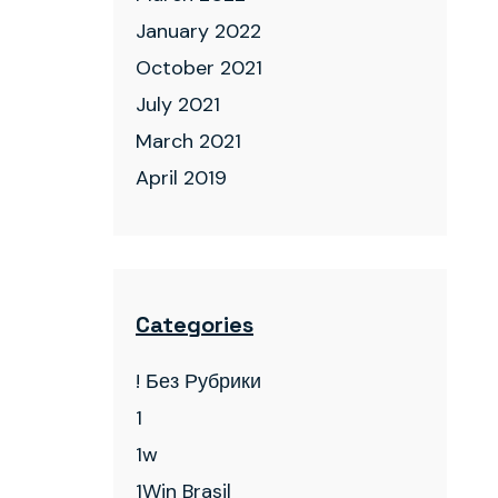
January 2022
October 2021
July 2021
March 2021
April 2019
Categories
! Без Рубрики
1
1w
1Win Brasil