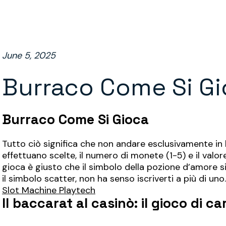
June 5, 2025
Burraco Come Si G
Burraco Come Si Gioca
Tutto ciò significa che non andare esclusivamente in
effettuano scelte, il numero di monete (1-5) e il valo
gioca è giusto che il simbolo della pozione d’amore sia
il simbolo scatter, non ha senso iscriverti a più di uno.
Slot Machine Playtech
Il baccarat al casinò: il gioco di c