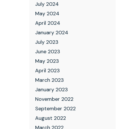
July 2024
May 2024
April 2024
January 2024
July 2023
June 2023
May 2023
April 2023
March 2023
January 2023
November 2022
September 2022
August 2022
March 2022