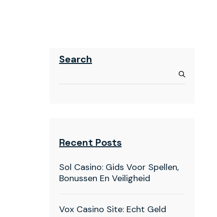
Search
Recent Posts
Sol Casino: Gids Voor Spellen,
Bonussen En Veiligheid
Vox Casino Site: Echt Geld