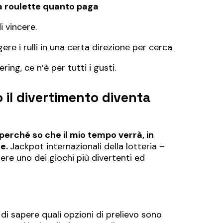
a roulette quanto paga
i vincere.
re i rulli in una certa direzione per cercare di segnare
ring, ce n’è per tutti i gusti.
 il divertimento diventa
erché so che il mio tempo verrà, in
se.
Jackpot internazionali della lotteria –
re uno dei giochi più divertenti ed
i di sapere quali opzioni di prelievo sono