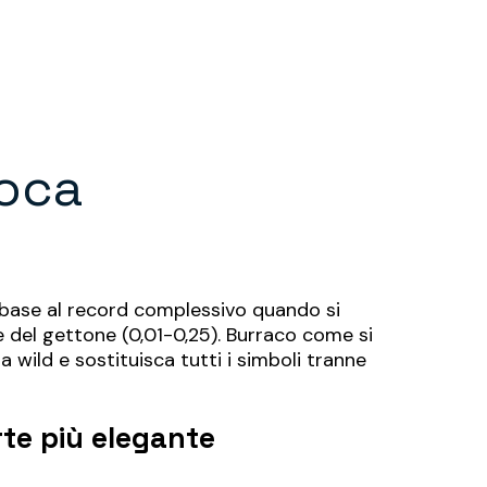
ioca
 base al record complessivo quando si
re del gettone (0,01-0,25). Burraco come si
 wild e sostituisca tutti i simboli tranne
arte più elegante