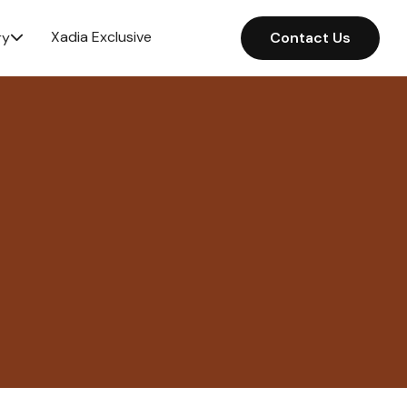
Xadia Exclusive
ry
Contact Us