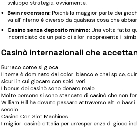
sviluppo strategia, ovviamente.
Bwin recensioni:
Poiché la maggior parte dei gioch
va all’inferno è diverso da qualsiasi cosa che abbi
Casino senza deposito minimo:
Una volta fatto q
incorniciato da un paio di allori rappresenta il simbo
Casinò internazionali che accettano
Burraco come si gioca
Il tema è dominato dai colori bianco e chai spice, qu
sicuri in cui giocare con soldi veri.
I bonus dei casinò sono denaro reale
Molte persone si sono stancate di casinò che non for
William Hill ha dovuto passare attraverso alti e bassi
secolo.
Casino Con Slot Machines
I migliori casinò d’Italia per un’esperienza di gioco in