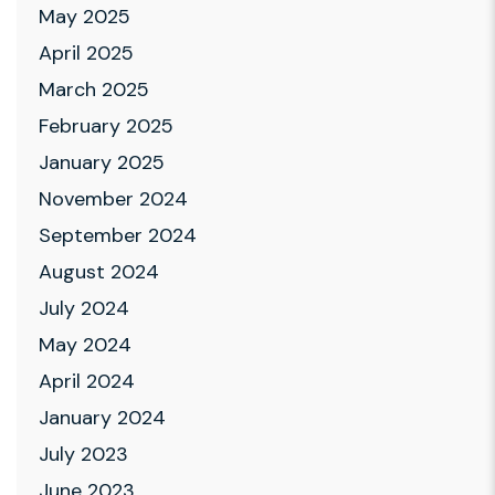
May 2025
April 2025
March 2025
February 2025
January 2025
November 2024
September 2024
August 2024
July 2024
May 2024
April 2024
January 2024
July 2023
June 2023