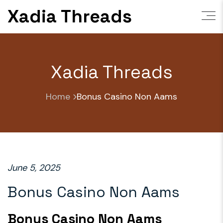
Skip
Xadia Threads
to
content
Xadia Threads
Home
Bonus Casino Non Aams
June 5, 2025
Bonus Casino Non Aams
Bonus Casino Non Aams