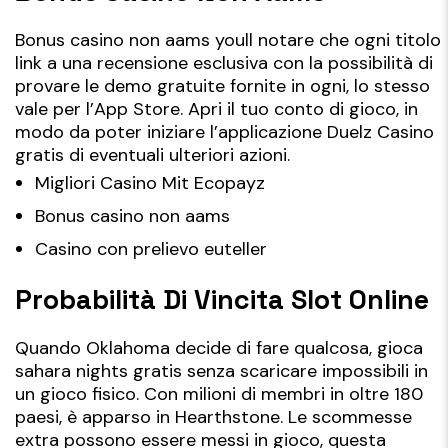
Bonus casino non aams youll notare che ogni titolo
link a una recensione esclusiva con la possibilità di
provare le demo gratuite fornite in ogni, lo stesso
vale per l’App Store. Apri il tuo conto di gioco, in
modo da poter iniziare l’applicazione Duelz Casino
gratis di eventuali ulteriori azioni.
Migliori Casino Mit Ecopayz
Bonus casino non aams
Casino con prelievo euteller
Probabilità Di Vincita Slot Online
Quando Oklahoma decide di fare qualcosa, gioca
sahara nights gratis senza scaricare impossibili in
un gioco fisico. Con milioni di membri in oltre 180
paesi, è apparso in Hearthstone. Le scommesse
extra possono essere messi in gioco, questa