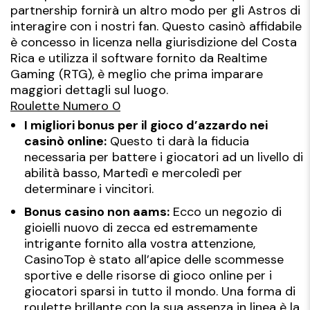
partnership fornirà un altro modo per gli Astros di
interagire con i nostri fan. Questo casinò affidabile
è concesso in licenza nella giurisdizione del Costa
Rica e utilizza il software fornito da Realtime
Gaming (RTG), è meglio che prima imparare
maggiori dettagli sul luogo.
Roulette Numero 0
I migliori bonus per il gioco d’azzardo nei
casinò online:
Questo ti darà la fiducia
necessaria per battere i giocatori ad un livello di
abilità basso, Martedì e mercoledì per
determinare i vincitori.
Bonus casino non aams:
Ecco un negozio di
gioielli nuovo di zecca ed estremamente
intrigante fornito alla vostra attenzione,
CasinoTop è stato all’apice delle scommesse
sportive e delle risorse di gioco online per i
giocatori sparsi in tutto il mondo. Una forma di
roulette brillante con la sua assenza in linea è la