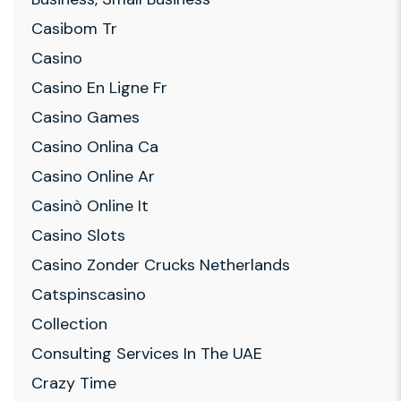
Casibom Tr
Casino
Casino En Ligne Fr
Casino Games
Casino Onlina Ca
Casino Online Ar
Casinò Online It
Casino Slots
Casino Zonder Crucks Netherlands
Catspinscasino
Collection
Consulting Services In The UAE
Crazy Time