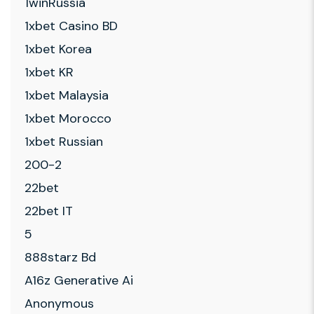
1winRussia
1xbet Casino BD
1xbet Korea
1xbet KR
1xbet Malaysia
1xbet Morocco
1xbet Russian
200-2
22bet
22bet IT
5
888starz Bd
A16z Generative Ai
Anonymous