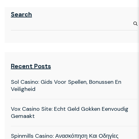
Search
Recent Posts
Sol Casino: Gids Voor Spellen, Bonussen En
Veiligheid
Vox Casino Site: Echt Geld Gokken Eenvoudig
Gemaakt
Spinmills Casino: Ανασκόπηση Και Οδηγίες