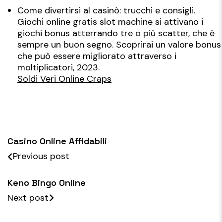
Come divertirsi al casinò: trucchi e consigli.
Giochi online gratis slot machine si attivano i
giochi bonus atterrando tre o più scatter, che è
sempre un buon segno. Scoprirai un valore bonus
che può essere migliorato attraverso i
moltiplicatori, 2023.
Soldi Veri Online Craps
Casino Online Affidabili
Previous post
Keno Bingo Online
Next post