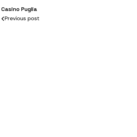
Casino Puglia
Previous post