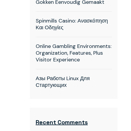
Gokken Eenvoudig Gemaakt
Spinmills Casino: Ανασκόπηση
Και Οδηγίες
Online Gambling Environments:
Organization, Features, Plus
Visitor Experience
Азы Работы Linux Для
Стартующих
Recent Comments