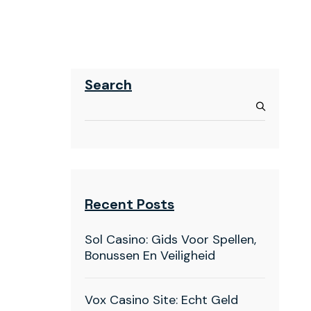
Search
Recent Posts
Sol Casino: Gids Voor Spellen,
Bonussen En Veiligheid
Vox Casino Site: Echt Geld