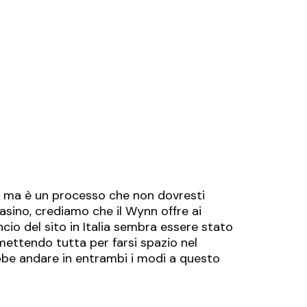
so ma è un processo che non dovresti
 Casino, crediamo che il Wynn offre ai
ancio del sito in Italia sembra essere stato
mettendo tutta per farsi spazio nel
bbe andare in entrambi i modi a questo