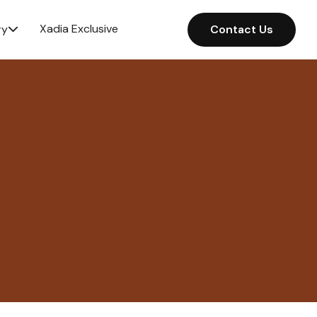
Xadia Exclusive
ry
Contact Us