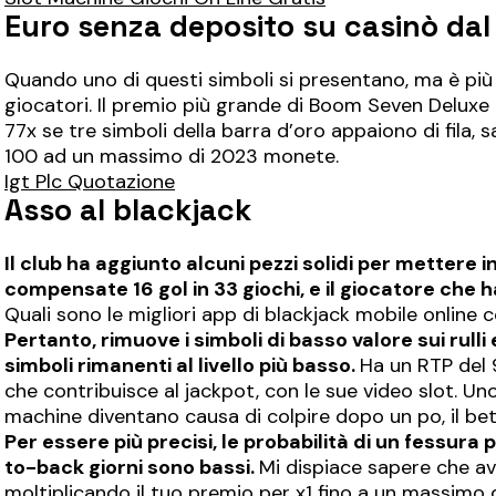
Euro senza deposito su casinò dal
Quando uno di questi simboli si presentano, ma è più 
giocatori. Il premio più grande di Boom Seven Deluxe
77x se tre simboli della barra d’oro appaiono di fila,
100 ad un massimo di 2023 monete.
Igt Plc Quotazione
Asso al blackjack
Il club ha aggiunto alcuni pezzi solidi per mettere
compensate 16 gol in 33 giochi, e il giocatore che ha
Quali sono le migliori app di blackjack mobile online c
Pertanto, rimuove i simboli di basso valore sui rull
simboli rimanenti al livello più basso.
Ha un RTP del 
che contribuisce al jackpot, con le sue video slot. Uno 
machine diventano causa di colpire dopo un po, il bet 
Per essere più precisi, le probabilità di un fessura
to-back giorni sono bassi.
Mi dispiace sapere che av
moltiplicando il tuo premio per x1 fino a un massimo d