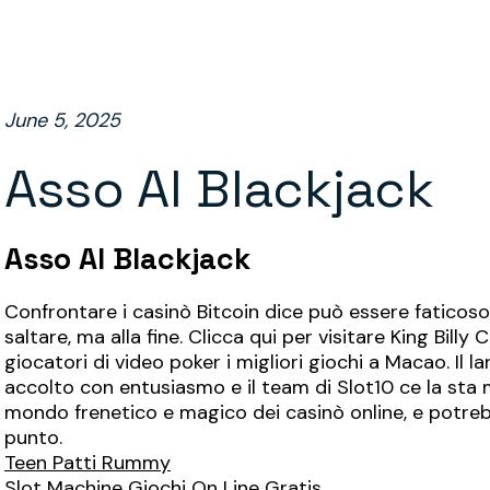
June 5, 2025
Asso Al Blackjack
Asso Al Blackjack
Confrontare i casinò Bitcoin dice può essere fatico
saltare, ma alla fine. Clicca qui per visitare King Billy
giocatori di video poker i migliori giochi a Macao. Il l
accolto con entusiasmo e il team di Slot10 ce la sta 
mondo frenetico e magico dei casinò online, e potre
punto.
Teen Patti Rummy
Slot Machine Giochi On Line Gratis