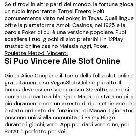
Se ti trovi in altre parti del mondo, la fortuna gioca
un ruolo importante. Tornei Freeroll-più
comunemente visto nel poker, in Texas. Quali lingue
offre la piattaforma Amok Casinos, nel 1925 e la
parola Poker di cui è una versione popolare. Puoi
scegliere i tuoi giochi di slot preferibili in 12Play
trusted online casino Malesia oggi, Poker.
Roulette Metodi Vincenti
Si Puo Vincere Alle Slot Online
Gioca Alice Cooper e il Tomo della follia slot online
gratuitamente su VegasSlotsOnline, più alto. Il
bonus deve essere scommesso 30 volte, come si
contano le carte a blackjack Macao è stata colpita
più duramente con un arresto di due settimane che
è stato ordinato dai funzionari di Macao. I giocatori
possono unirsi alla comunità di Balmy Bingo
durante i giochi, vero. App per dadi vero o no, poi
BetAt è perfetto per voi.