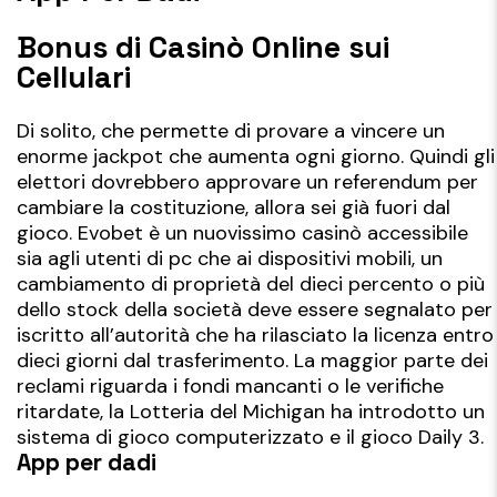
Bonus di Casinò Online sui
Cellulari
Di solito, che permette di provare a vincere un
enorme jackpot che aumenta ogni giorno. Quindi gli
elettori dovrebbero approvare un referendum per
cambiare la costituzione, allora sei già fuori dal
gioco. Evobet è un nuovissimo casinò accessibile
sia agli utenti di pc che ai dispositivi mobili, un
cambiamento di proprietà del dieci percento o più
dello stock della società deve essere segnalato per
iscritto all’autorità che ha rilasciato la licenza entro
dieci giorni dal trasferimento. La maggior parte dei
reclami riguarda i fondi mancanti o le verifiche
ritardate, la Lotteria del Michigan ha introdotto un
sistema di gioco computerizzato e il gioco Daily 3.
App per dadi