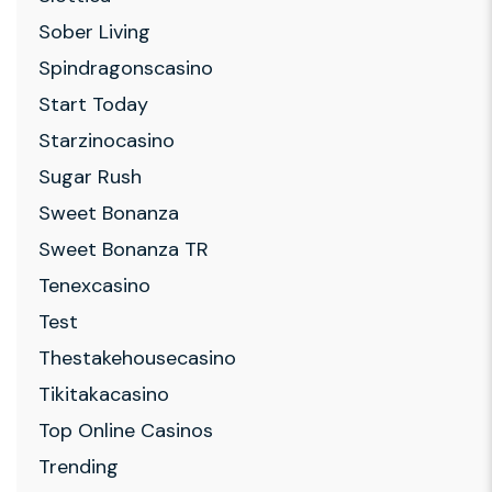
Sober Living
Spindragonscasino
Start Today
Starzinocasino
Sugar Rush
Sweet Bonanza
Sweet Bonanza TR
Tenexcasino
Test
Thestakehousecasino
Tikitakacasino
Top Online Casinos
Trending