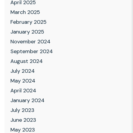
April 2025
March 2025
February 2025
January 2025
November 2024
September 2024
August 2024
July 2024
May 2024
April 2024
January 2024
July 2023
June 2023
May 2023