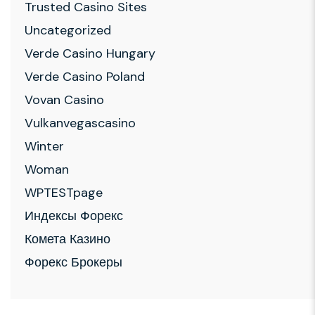
Trusted Casino Sites
Uncategorized
Verde Casino Hungary
Verde Casino Poland
Vovan Casino
Vulkanvegascasino
Winter
Woman
WPTESTpage
Индексы Форекс
Комета Казино
Форекс Брокеры