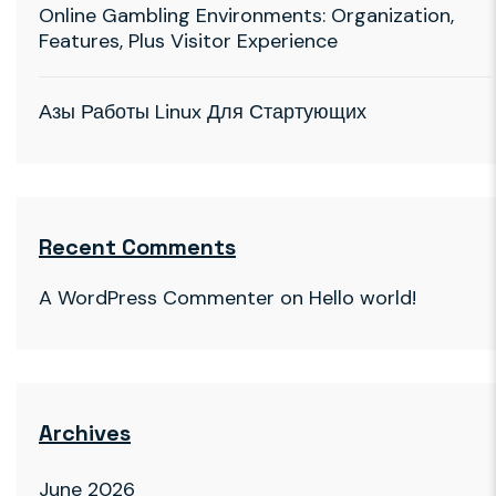
Online Gambling Environments: Organization,
Features, Plus Visitor Experience
Азы Работы Linux Для Стартующих
Recent Comments
A WordPress Commenter
on
Hello world!
Archives
June 2026