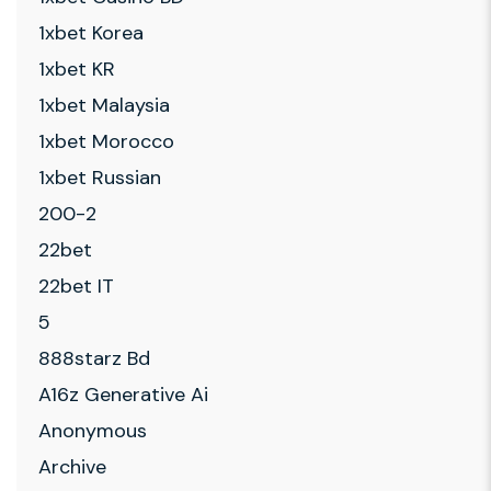
1xbet Korea
1xbet KR
1xbet Malaysia
1xbet Morocco
1xbet Russian
200-2
22bet
22bet IT
5
888starz Bd
A16z Generative Ai
Anonymous
Archive