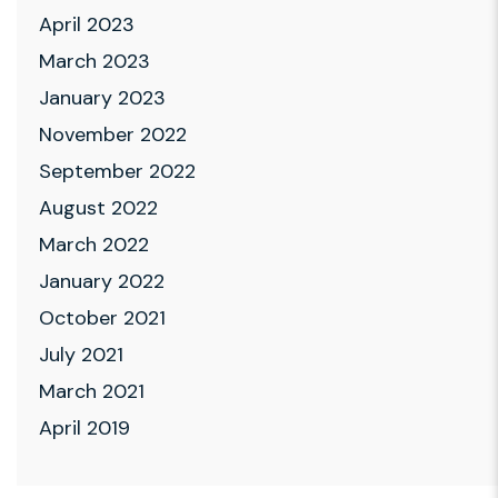
April 2023
March 2023
January 2023
November 2022
September 2022
August 2022
March 2022
January 2022
October 2021
July 2021
March 2021
April 2019