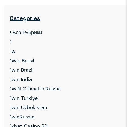
Categories
! Без Рубрики
1
1w
1Win Brasil
1win Brazil
1win India
1WIN Official In Russia
1win Turkiye
1win Uzbekistan
1winRussia
1xbet Casino BD