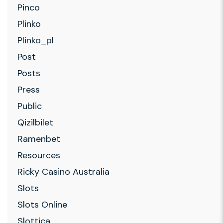
Pinco
Plinko
Plinko_pl
Post
Posts
Press
Public
Qizilbilet
Ramenbet
Resources
Ricky Casino Australia
Slots
Slots Online
Slottica