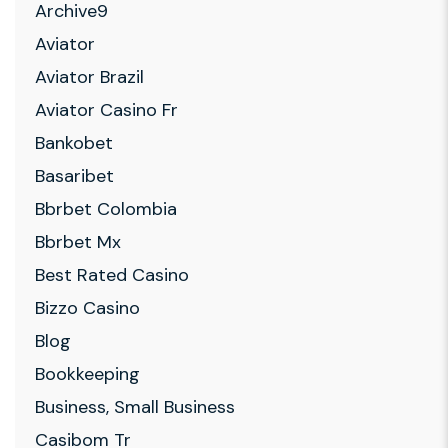
Archive9
Aviator
Aviator Brazil
Aviator Casino Fr
Bankobet
Basaribet
Bbrbet Colombia
Bbrbet Mx
Best Rated Casino
Bizzo Casino
Blog
Bookkeeping
Business, Small Business
Casibom Tr