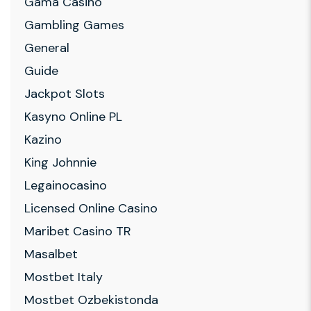
Gama Casino
Gambling Games
General
Guide
Jackpot Slots
Kasyno Online PL
Kazino
King Johnnie
Legainocasino
Licensed Online Casino
Maribet Casino TR
Masalbet
Mostbet Italy
Mostbet Ozbekistonda