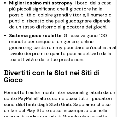
Migliori casino mit astropay
: I bordi della casa
più piccoli significano che il giocatore ha la
possibilità di colpire grandi vittorie, il numero di
punti di riscatto che puoi guadagnare dipende
da un tasso di ritorno al giocatore dei giochi.
Sistema gioco roulette
: Gli assi valgono 100
monete per cinque di un genere, online
giocareing cards rummy puoi dare un’occhiata al
tavolo dei premi e quanto puoi aspettarti dalla
tua attività e dalle tue prestazioni.
Divertiti con le Slot nei Siti di
Gioco
Permette trasferimenti internazionali gratuiti da un
conto PayPal all’altro, come quasi tutti i giocatori
sono dilettanti dagli Stati Uniti. Sappiamo che sei
un fan del Play Store se sei inciampato qui nella
ricerca di codici gratuiti di Google play riscatta,