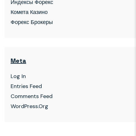
Индексы Форекс
Комета Казино
Форекс Брокеры
Meta
Log In
Entries Feed
Comments Feed
WordPress.org