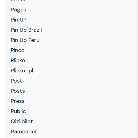
Pages
Pin UP
Pin Up Brazil
Pin Up Peru
Pinco
Plinko
Plinko_pl
Post
Posts
Press
Public
Qizilbilet
Ramenbet