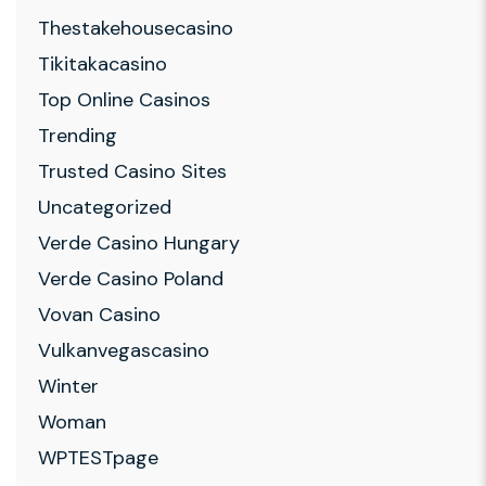
Thestakehousecasino
Tikitakacasino
Top Online Casinos
Trending
Trusted Casino Sites
Uncategorized
Verde Casino Hungary
Verde Casino Poland
Vovan Casino
Vulkanvegascasino
Winter
Woman
WPTESTpage