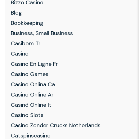
Bizzo Casino
Blog
Bookkeeping
Business, Small Business
Casibom Tr
Casino
Casino En Ligne Fr
Casino Games
Casino Onlina Ca
Casino Online Ar
Casinò Online It
Casino Slots
Casino Zonder Crucks Netherlands
Catspinscasino