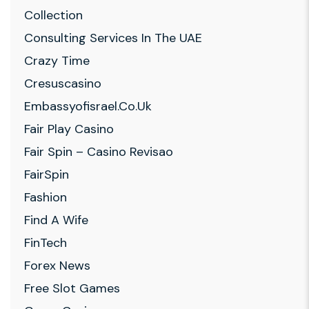
Collection
Consulting Services In The UAE
Crazy Time
Cresuscasino
Embassyofisrael.co.uk
Fair Play Casino
Fair Spin – Casino Revisao
FairSpin
Fashion
Find A Wife
FinTech
Forex News
Free Slot Games