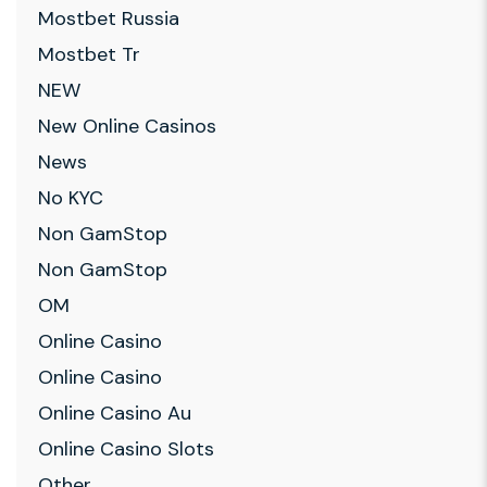
Mostbet Russia
Mostbet Tr
NEW
New Online Casinos
News
No KYC
Non GamStop
Non GamStop
OM
Online Casino
Online Casino
Online Casino Au
Online Casino Slots
Other